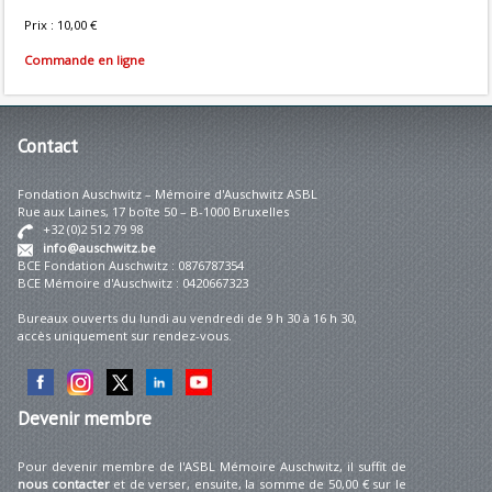
Prix : 10,00 €
Commande en ligne
Contact
Fondation Auschwitz – Mémoire d'Auschwitz ASBL
Rue aux Laines, 17 boîte 50 – B-1000 Bruxelles
+32 (0)2 512 79 98
info@auschwitz.be
BCE Fondation Auschwitz : 0876787354
BCE Mémoire d'Auschwitz : 0420667323
Bureaux ouverts du lundi au vendredi de 9 h 30 à 16 h 30,
accès uniquement sur rendez-vous.
Devenir
membre
Pour devenir membre de l'ASBL Mémoire Auschwitz, il suffit de
nous contacter
et de verser, ensuite, la somme de 50,00 € sur le