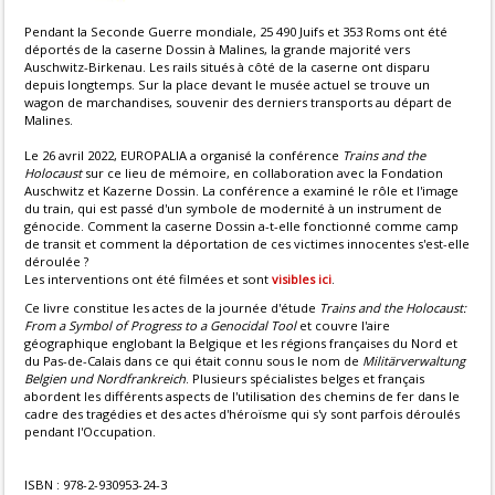
Pendant la Seconde Guerre mondiale, 25 490 Juifs et 353 Roms ont été
déportés de la caserne Dossin à Malines, la grande majorité vers
Auschwitz-Birkenau. Les rails situés à côté de la caserne ont disparu
depuis longtemps. Sur la place devant le musée actuel se trouve un
wagon de marchandises, souvenir des derniers transports au départ de
Malines.
Le 26 avril 2022, EUROPALIA a organisé la conférence
Trains and the
Holocaust
sur ce lieu de mémoire, en collaboration avec la Fondation
Auschwitz et Kazerne Dossin. La conférence a examiné le rôle et l'image
du train, qui est passé d'un symbole de modernité à un instrument de
génocide. Comment la caserne Dossin a-t-elle fonctionné comme camp
de transit et comment la déportation de ces victimes innocentes s'est-elle
déroulée ?
Les interventions ont été filmées et sont
visibles ici
.
Ce livre constitue les actes de la journée d'étude
Trains and the Holocaust:
From a Symbol of Progress to a Genocidal Tool
et couvre l'aire
géographique englobant la Belgique et les régions françaises du Nord et
du Pas-de-Calais dans ce qui était connu sous le nom de
Militärverwaltung
Belgien und Nordfrankreich
. Plusieurs spécialistes belges et français
abordent les différents aspects de l'utilisation des chemins de fer dans le
cadre des tragédies et des actes d'héroïsme qui s'y sont parfois déroulés
pendant l'Occupation.
ISBN : 978-2-930953-24-3