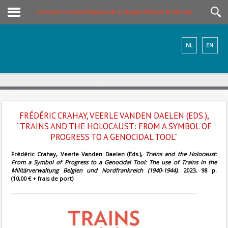
Jo Struyven et Daniel Weyssow (dir.), Paysages d’évasion du XXe convoi
NL
EN
FRÉDÉRIC CRAHAY, VEERLE VANDEN DAELEN (EDS.),
“TRAINS AND THE HOLOCAUST: FROM A SYMBOL OF
PROGRESS TO A GENOCIDAL TOOL”
Frédéric Crahay, Veerle Vanden Daelen (Eds.),
Trains and the Holocaust:
From a Symbol of Progress to a Genocidal Tool: The use of Trains in the
Militärverwaltung Belgien und Nordfrankreich (1940-1944)
, 2023, 98 p.
(10,00 € + frais de port)