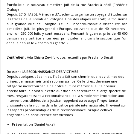
Portfolio
:
Le nouveau cimetière juif de la rue Bracka à Łódź (Frédéric
Crahay)
Depuis 2015, l’ASBL Mémoire d’Auschwitz organise un voyage d’études sur
les traces de la Shoah en Pologne. Une des étapes est Łódź, la troisième
plus grande ville de Pologne. Le lieu incontournable à visiter est son
cimetière juif, le plus grand d’Europe, couvrant plus de 40 hectares ;
environ 230 000 Juifs y sont ensevelis. Pendant la guerre, près de 45 000
personnes y ont été enterrées, principalement dans la section que l’on
appelle depuis le « champ du ghetto ».
L’entretien
: Ada Chiara Zevi (propos recueillis par Frediano Sessi)
Dossier :
LA RECONNAISSANCE DES VICTIMES
Depuis quelques décennies, l’idée a fait son chemin que les victimes des
crimes de masse méritent reconnaissance. Celle-ci est devenue une
catégorie incontournable de notre culture mémorielle. Ce dossier
entend faire le point sur cette question en parcourant le large spectre de
mesures garantissant la reconnaissance, de la simple remémoration aux
interventions ciblées de la justice, rappelant au passage l'importance
croissante de la victime dans la justice pénale internationale. Il revient sur
les aspects problématiques de la reconnaissance lorsque celle-ci
engendre une concurrence des victimes.
Présentation (Daniel Acke)
La concurrence des victimes, 20 ans plus tard (Jean-Michel