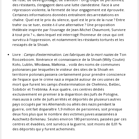
des résistants, s’engagent dans une lutte clandestine. Face à une
répression violente, la fermeté de leur engagement est éprouvée.
Certaines informations données entraînent des arrestations en
chaîne. Quel est le prix du silence, quel est le prix de la ruse ? Entre
trahir ou se tuer, existe-t-il une alternative ? Une proposition
théâtrale inspirée par l’ouvrage de Jean-Michel Chaumont, Survivre
à tout prix ? », dans lequel est interrogé l’honneur de ceux qui ont
survécu à l’oppression, et notamment les résistants torturés et les
rescapés de la Shoah.
Livre :
Camps d’extermination. Les fabriques de la mort nazies
de Ton
Roozeboom. Itinérance et connaissance de la Shoah (Willy Coutin)
Koło, Lublin, Włodawa, Małkinia… voilà des noms de communes
polonaises par lesquelles le visiteur des sites de la Shoah en
territoire polonais passera certainement pour prendre conscience
de l’espace que le crime nazi a impacté autour de ces usines de
mort que furent les camps d’extermination de Chełmno, Bełżec,
Sobibór et Treblinka. À eux quatre, ces centres dédiés
exclusivement en premier à la disparition des Juifs de Pologne,
mais aussi à celle de Juifs arrêtés et déportés de plusieurs autres
pays occupés par les Allemands ou alliés des nazis pendant la
guerre, ont fait disparaître 1,9 million de personnes, soit presque
deux fois plus que le nombre des victimes juives assassinées à
Auschwitz-Birkenau. Seules environ 180 personnes, passées par ces
centres et évadées, ont survécu à la guerre, soit moins de 0,01 %
des déportés qui y furent acheminés.