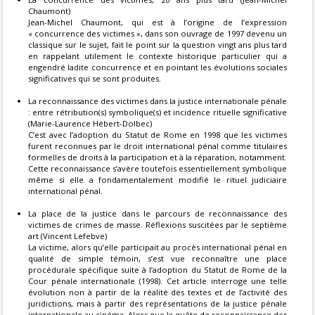
Chaumont)
Jean-Michel Chaumont, qui est à l’origine de l’expression
« concurrence des victimes », dans son ouvrage de 1997 devenu un
classique sur le sujet, fait le point sur la question vingt ans plus tard
en rappelant utilement le contexte historique particulier qui a
engendré ladite concurrence et en pointant les évolutions sociales
significatives qui se sont produites.
La reconnaissance des victimes dans la justice internationale pénale
: entre rétribution(s) symbolique(s) et incidence rituelle significative
(Marie-Laurence Hébert-Dolbec)
C’est avec l’adoption du Statut de Rome en 1998 que les victimes
furent reconnues par le droit international pénal comme titulaires
formelles de droits à la participation et à la réparation, notamment.
Cette reconnaissance s’avère toutefois essentiellement symbolique
même si elle a fondamentalement modifié le rituel judiciaire
international pénal.
La place de la justice dans le parcours de reconnaissance des
victimes de crimes de masse. Réflexions suscitées par le septième
art (Vincent Lefebve)
La victime, alors qu’elle participait au procès international pénal en
qualité de simple témoin, s’est vue reconnaître une place
procédurale spécifique suite à l’adoption du Statut de Rome de la
Cour pénale internationale (1998). Cet article interroge une telle
évolution non à partir de la réalité des textes et de l’activité des
juridictions, mais à partir des représentations de la justice pénale
internationale au cinéma. Alors que la quête de reconnaissance des