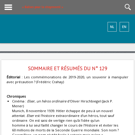
« Balises pour la citoyenneté »
NL
EN
SOMMAIRE ET RÉSUMÉS DU N° 129
Éditorial
: Les commémorations de 2019-2020, un souvenir à manipuler
avec précaution ? (Frédéric Crahay)
Chroniques
Cinéma :
Elser, un héros ordinaire
d'Oliver Hirschbiegel
(Jack P.
Mener)
Munich, 8 novembre 1939. Hitler échappe de peu à un nouvel
attentat.
Elser
est l’histoire extraordinaire d’un héros, tout sauf
ordinaire. On est saisi de vertige rien qu’à l’idée qu’un
homme à lui seul faillit changer le cours de l’Histoire et éviter les
60 millions de morts de la Seconde Guerre mondiale. Son nom ?
Georg Elser, un nom plutôt facile à retenir mais qu’on a