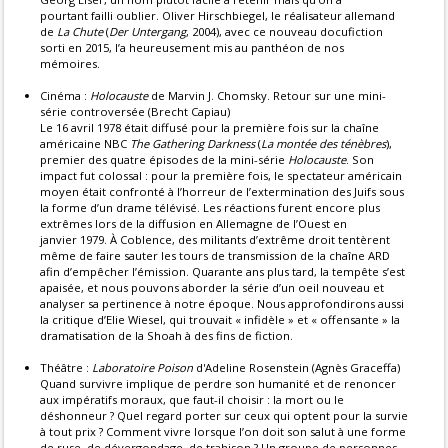
pourtant failli oublier. Oliver Hirschbiegel, le réalisateur allemand
de
La Chute
(
Der Untergang
, 2004), avec ce nouveau docufiction
sorti en 2015, l’a heureusement mis au panthéon de nos
mémoires.
Cinéma :
Holocauste
de Marvin J. Chomsky. Retour sur une mini-
série controversée (Brecht Capiau)
Le 16 avril 1978 était diffusé pour la première fois sur la chaîne
américaine NBC
The Gathering Darkness
(
La montée des ténèbres
),
premier des quatre épisodes de la mini-série
Holocauste
. Son
impact fut colossal : pour la première fois, le spectateur américain
moyen était confronté à l’horreur de l’extermination des Juifs sous
la forme d’un drame télévisé. Les réactions furent encore plus
extrêmes lors de la diffusion en Allemagne de l’Ouest en
janvier 1979. À Coblence, des militants d’extrême droit tentèrent
même de faire sauter les tours de transmission de la chaîne ARD
afin d’empêcher l’émission. Quarante ans plus tard, la tempête s’est
apaisée, et nous pouvons aborder la série d’un oeil nouveau et
analyser sa pertinence à notre époque. Nous approfondirons aussi
la critique d’Elie Wiesel, qui trouvait « infidèle » et « offensante » la
dramatisation de la Shoah à des fins de fiction.
Théâtre :
Laboratoire Poison
d'Adeline Rosenstein (Agnès Graceffa)
Quand survivre implique de perdre son humanité et de renoncer
aux impératifs moraux, que faut-il choisir : la mort ou le
déshonneur ? Quel regard porter sur ceux qui optent pour la survie
à tout prix ? Comment vivre lorsque l’on doit son salut à une forme
de ruse, de dévergondage, de trahison ? Un groupe de personnes,