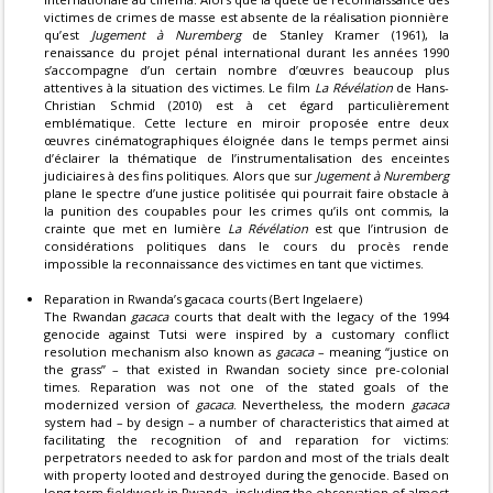
victimes de crimes de masse est absente de la réalisation pionnière
qu’est
Jugement à Nuremberg
de Stanley Kramer (1961), la
renaissance du projet pénal international durant les années 1990
s’accompagne d’un certain nombre d’œuvres beaucoup plus
attentives à la situation des victimes. Le film
La Révélation
de Hans-
Christian Schmid (2010) est à cet égard particulièrement
emblématique. Cette lecture en miroir proposée entre deux
œuvres cinématographiques éloignée dans le temps permet ainsi
d’éclairer la thématique de l’instrumentalisation des enceintes
judiciaires à des fins politiques. Alors que sur
Jugement à Nuremberg
plane le spectre d’une justice politisée qui pourrait faire obstacle à
la punition des coupables pour les crimes qu’ils ont commis, la
crainte que met en lumière
La Révélation
est que l’intrusion de
considérations politiques dans le cours du procès rende
impossible la reconnaissance des victimes en tant que victimes.
Reparation in Rwanda’s gacaca courts (Bert Ingelaere)
The Rwandan
gacaca
courts that dealt with the legacy of the 1994
genocide against Tutsi were inspired by a customary conflict
resolution mechanism also known as
gacaca
– meaning “justice on
the grass” – that existed in Rwandan society since pre-colonial
times. Reparation was not one of the stated goals of the
modernized version of
gacaca
. Nevertheless, the modern
gacaca
system had – by design – a number of characteristics that aimed at
facilitating the recognition of and reparation for victims:
perpetrators needed to ask for pardon and most of the trials dealt
with property looted and destroyed during the genocide. Based on
long term fieldwork in Rwanda, including the observation of almost