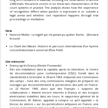
2,000 trials, this article zooms in on these two characteristics of the
court systems
in practice
. The analysis shows how the experience
of recognition differs when pardon is expressed in or outside a
legal arena and whether civil reparation happens through trial
proceedings or mediation.
Varia
Heinrich Müller. Le fugitif qui n’a jamais pu quitter Berlin… (Bernard
Krouck)
Le Chant des Marais. Histoire et parcours international d’un hymne
concentrationnaire universel (Élise Petit)
Site mémoriel
Drancy après Drancy (Renée Poznanski)
Dès son installation dans la capitale, après la Libération, le Centre
de documentation juive contemporaine (CDJC), fondé dans la
clandestinité à Grenoble le 29 avril 1943, instaurait une Commission
des camps – l’une des cinq commissions chargées de préparer les
ouvrages qui documenteraient la persécution des Juifs en France.
Le 22 février 1945, alors que des Français « suspects de
collaboration » étaient encore internés à Drancy et des troupes
américaines installées dans ses tours, le rapporteur général de la
Commission, M. Ratner, appelait à rompre ce qu’il appelait « le
blocus du silence » sur les persécutions antijuives en France, une
oeuvre qu’il estimait utile aux Juifs puisqu’elle « attirerait l’attention