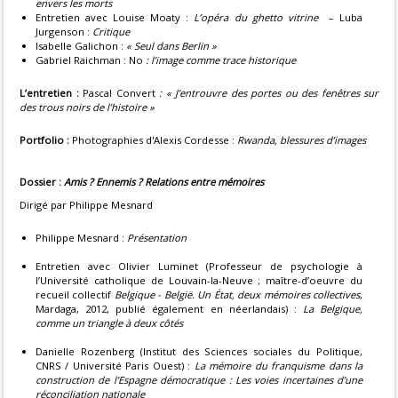
envers les morts
Entretien avec Louise Moaty :
L’opéra du ghetto vitrine
– Luba
Jurgenson :
Critique
Isabelle Galichon :
« Seul dans Berlin »
Gabriel Raichman : No
: l’image comme trace historique
L’entretien :
Pascal Convert
:
« J’entrouvre des portes ou des fenêtres sur
des trous noirs de l’histoire »
Portfolio :
Photographies d'Alexis Cordesse :
Rwanda, blessures d’images
Dossier :
Amis ? Ennemis ? Relations entre mémoires
Dirigé par Philippe Mesnard
Philippe Mesnard :
Présentation
Entretien avec Olivier Luminet (Professeur de psychologie à
l’Université catholique de Louvain-la-Neuve ; maître-d’oeuvre du
recueil collectif
Belgique - België. Un État, deux mémoires collectives
,
Mardaga, 2012, publié également en néerlandais) :
La Belgique,
comme un triangle à deux côtés
Danielle Rozenberg (Institut des Sciences sociales du Politique,
CNRS / Université Paris Ouest) :
La mémoire du franquisme dans la
construction de l’Espagne démocratique : Les voies incertaines d’une
réconciliation nationale