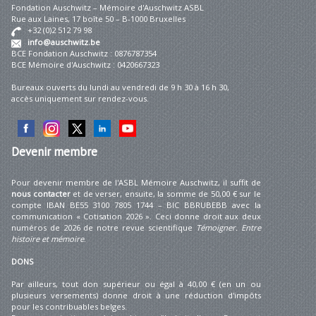
Fondation Auschwitz – Mémoire d'Auschwitz ASBL
Rue aux Laines, 17 boîte 50 – B-1000 Bruxelles
+32 (0)2 512 79 98
info@auschwitz.be
BCE Fondation Auschwitz : 0876787354
BCE Mémoire d'Auschwitz : 0420667323
Bureaux ouverts du lundi au vendredi de 9 h 30 à 16 h 30,
accès uniquement sur rendez-vous.
Devenir
membre
Pour devenir membre de l'ASBL Mémoire Auschwitz, il suffit de
nous contacter
et de verser, ensuite, la somme de 50,00 € sur le
compte IBAN BE55 3100 7805 1744 – BIC BBRUBEBB avec la
communication « Cotisation 2026 ». Ceci donne droit aux deux
numéros de 2026 de notre revue scientifique
Témoigner. Entre
histoire et mémoire
.
DONS
Par ailleurs, tout don supérieur ou égal à 40,00 € (en un ou
plusieurs versements) donne droit à une réduction d'impôts
pour les contribuables belges.