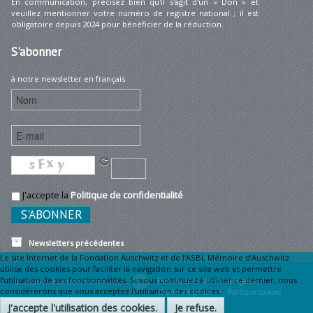
En communication, précisez bien qu'il s'agit d'un « Don » et
veuillez mentionner votre numéro de registre national ; il est
obligatoire depuis 2024 pour bénéficier de la réduction.
S'abonner
à notre newsletter en français
J'accepte la
Politique de confidentialité
Newsletters précédentes
Le site Internet de la Fondation Auschwitz et de l'ASBL Mémoire d’Auschwitz
utilise des cookies pour faciliter la navigation sur ce site web et permettre
l’utilisation de ses fonctionnalités. Si vous continuez à utiliser ce dernier, nous
© 2026 Fondation Auschwitz
Plan du site
Mentions légales •
considérerons que vous acceptez l'utilisation des cookies.
Charte Vie privée •
Politique cookies
J'accepte l'utilisation des cookies.
Je refuse.