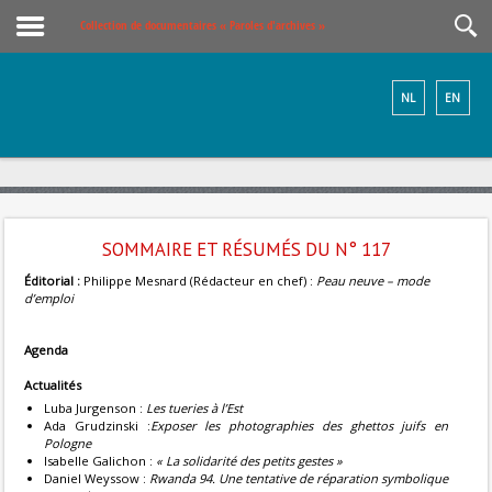
Collection de documentaires « Paroles d'archives »
NL
EN
SOMMAIRE ET RÉSUMÉS DU N° 117
Éditorial :
Philippe Mesnard (Rédacteur en chef) :
Peau neuve – mode
d’emploi
Agenda
Actualités
Luba Jurgenson :
Les tueries à l’Est
Ada Grudzinski :
Exposer les photographies des ghettos juifs en
Pologne
Isabelle Galichon :
« La solidarité des petits gestes »
Daniel Weyssow :
Rwanda 94. Une tentative de réparation symbolique