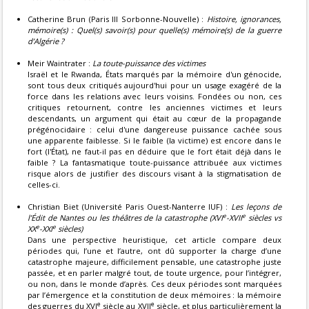
Catherine Brun (Paris III Sorbonne-Nouvelle) :
Histoire, ignorances,
mémoire(s) : Quel(s) savoir(s) pour quelle(s) mémoire(s) de la guerre
d’Algérie ?
Meir Waintrater :
La toute-puissance des victimes
Israël et le Rwanda, États marqués par la mémoire d'un génocide,
sont tous deux critiqués aujourd'hui pour un usage exagéré de la
force dans les relations avec leurs voisins. Fondées ou non, ces
critiques retournent, contre les anciennes victimes et leurs
descendants, un argument qui était au cœur de la propagande
prégénocidaire : celui d'une dangereuse puissance cachée sous
une apparente faiblesse. Si le faible (la victime) est encore dans le
fort (l'État), ne faut-il pas en déduire que le fort était déjà dans le
faible ? La fantasmatique toute-puissance attribuée aux victimes
risque alors de justifier des discours visant à la stigmatisation de
celles-ci.
Christian Biet (Université Paris Ouest-Nanterre IUF) :
Les leçons de
e
e
l’Édit de Nantes ou les théâtres de la catastrophe (XVI
-XVII
siècles vs
e
e
XX
-XXI
siècles)
Dans une perspective heuristique, cet article compare deux
périodes qui, l’une et l’autre, ont dû supporter la charge d’une
catastrophe majeure, difficilement pensable, une catastrophe juste
passée, et en parler malgré tout, de toute urgence, pour l’intégrer,
ou non, dans le monde d’après. Ces deux périodes sont marquées
par l’émergence et la constitution de deux mémoires : la mémoire
e
e
des guerres du XVI
siècle au XVII
siècle, et plus particulièrement la