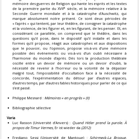
mémoire des guerres de Religion qui hante les esprits et les textes
e
de la première partie du XVII
siècle, et la mémoire relative à la
Seconde Guerre mondiale et à la catastrophe d’Auschwitz, qui
marque absolument notre présent. Ce sont deux périodes de
« l’après » qui tentent, par leur théâtre, de consigner la catastrophe
et la violence, de les figurer et, en les figurant, de les penser. Et, en
considérant ce parallèle, on comprend que le théâtre, dans les
questions qu’il pose, dans le dispositif qu’il installe et dans les
formes qu’il propose, réagit aux catastrophes et aux dispositions
que le pouvoir, ou l’opinion, propose vis-à-vis d’une mémoire
possible des événements ou vis-à-vis d’un oubli nécessaire à
l’harmonie du monde d’après. Dès lors la production théâtrale
oscille entre un devoir de mémoire ou un devoir d’oubli, la
nécessité de revenir à l’horreur ou la volonté de la dépasser
malgré tout, l’impossibilité d’occultation face à la nécessité de
concorde, l’expérimentation du détour par d’autres espaces,
d’autres temps, par d’autres fables historiques pour parler de ce qui
s’est passé.
Philippe Mesnard :
Mémoires « en progrès » (II)
Bibliographie sélective
Varia
Luc Rasson (Université d’Anvers) :
Quand Hitler prend la parole. À
propos de Timur Vermes,
Er ist wieder da
(2012)
Frediano Sessi (Université de Mantoue) :
Schirmeck-La Broque,