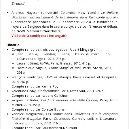
Struthof
Andreas Huyssen (Université Columbia, New York) :
Le théâtre
d’ombres : un instrument de la mémoire dans l’art contemporain
(Conférence prononcée le 11 décembre 2012 à la Bibliothèque
royale de Belgique dans le cadre du cycle de conférences et débats
de l’ASBL Mémoire d’Auschwitz)
Vidéo de la conférence (en anglais)
Librairie
Compte rendu de trois ouvrages par Albert Mingelgrün :
Jean Molla,
Sobibor
, Paris, Belin-Gallimard, coll.
« Classicocollège », 2011, 216 p.
Laurent Binet,
HHHH
, Paris, Grasset, 2010, 446 p.
Dominique Sigaud,
Franz Stangl et moi
, Paris, Stock, 2011,
224 p.
François Saintonge,
Dolfi et Marilyn
, Paris, Grasset et Fasquelle,
2013, 287 p.
Compte rendu par Karine Roy
Valentine Goby,
Kinderzimmer
, Paris, Actes Sud, 2013, 224 p.
Compte rendu par Isabelle Galichon
Jacques Le Rider,
Les Juifs viennois à la Belle Époque
, Paris, Albin
Michel, 2013, 354 p.
Compte rendu par Colette Gutman
Yannick Malgouzou,
Les camps nazis. Réflexions sur la réception
littéraire française
, Paris, Classiques Garnier, coll. « Littérature,
histoire, politique », 2012, 616 p.
Compte rendu par Paul Bernard-Nouraud