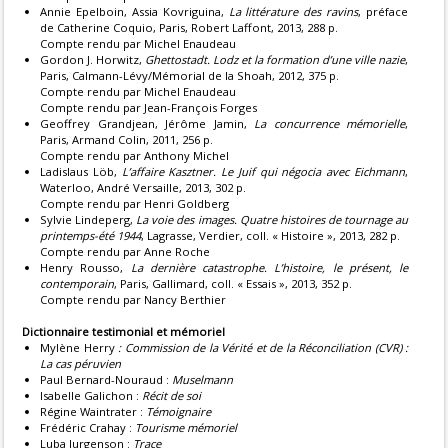
Annie Epelboin, Assia Kovriguina,
La littérature des ravins
, préface
de Catherine Coquio, Paris, Robert Laffont, 2013, 288 p.
Compte rendu par Michel Enaudeau
Gordon J. Horwitz,
Ghettostadt. Lodz et la formation d’une ville nazie
,
Paris, Calmann-Lévy/Mémorial de la Shoah, 2012, 375 p.
Compte rendu par Michel Enaudeau
Compte rendu par Jean-François Forges
Geoffrey Grandjean, Jérôme Jamin,
La concurrence mémorielle
,
Paris, Armand Colin, 2011, 256 p.
Compte rendu par Anthony Michel
Ladislaus Löb,
L’affaire Kasztner. Le Juif qui négocia avec Eichmann
,
Waterloo, André Versaille, 2013, 302 p.
Compte rendu par Henri Goldberg
Sylvie Lindeperg,
La voie des images. Quatre histoires de tournage au
printemps-été 1944
, Lagrasse, Verdier, coll. « Histoire », 2013, 282 p.
Compte rendu par Anne Roche
Henry Rousso,
La dernière catastrophe. L’histoire, le présent, le
contemporain
, Paris, Gallimard, coll. « Essais », 2013, 352 p.
Compte rendu par Nancy Berthier
Dictionnaire testimonial et mémoriel
Mylène Herry
: Commission de la Vérité et de la Réconciliation (CVR) :
La cas péruvien
Paul Bernard-Nouraud :
Muselmann
Isabelle Galichon :
Récit de soi
Régine Waintrater :
Témoignaire
Frédéric Crahay :
Tourisme mémoriel
Luba Jurgenson :
Trace