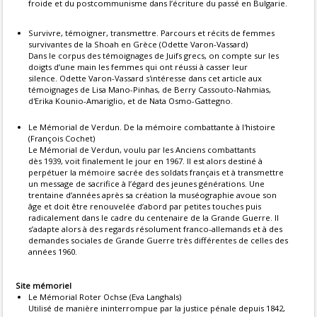
froide et du postcommunisme dans l’écriture du passé en Bulgarie.
Survivre, témoigner, transmettre. Parcours et récits de femmes
survivantes de la Shoah en Grèce (Odette Varon-Vassard)
Dans le corpus des témoignages de Juifs grecs, on compte sur les
doigts d’une main les femmes qui ont réussi à casser leur
silence. Odette Varon-Vassard s'intéresse dans cet article aux
témoignages de Lisa Mano-Pinhas, de Berry Cassouto-Nahmias,
d'Erika Kounio-Amariglio, et de Nata Osmo-Gattegno.
Le Mémorial de Verdun. De la mémoire combattante à l'histoire
(François Cochet)
Le Mémorial de Verdun, voulu par les Anciens combattants
dès 1939, voit finalement le jour en 1967. Il est alors destiné à
perpétuer la mémoire sacrée des soldats français et à transmettre
un message de sacrifice à l’égard des jeunes générations. Une
trentaine d’années après sa création la muséographie avoue son
âge et doit être renouvelée d’abord par petites touches puis
radicalement dans le cadre du centenaire de la Grande Guerre. Il
s’adapte alors à des regards résolument franco-allemands et à des
demandes sociales de Grande Guerre très différentes de celles des
années 1960.
Site mémoriel
Le Mémorial Roter Ochse (Eva Langhals)
Utilisé de manière ininterrompue par la justice pénale depuis 1842,