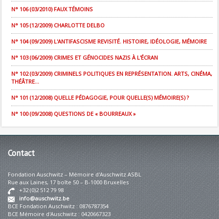
N° 106 (03/2010) FAUX TÉMOINS
N° 105 (12/2009) CHARLOTTE DELBO
N° 104 (09/2009) L'ANTIFASCISME REVISITÉ. HISTOIRE, IDÉOLOGIE, MÉMOIRE
N° 103 (06/2009) CRIMES ET GÉNOCIDES NAZIS À L'ÉCRAN
N° 102 (03/2009) CRIMINELS POLITIQUES EN REPRÉSENTATION. ARTS, CINÉMA,
THÉÂTRE...
N° 101 (12/2008) QUELLE PÉDAGOGIE, POUR QUELLE(S) MÉMOIRE(S) ?
N° 100 (09/2008) QUESTIONS DE « BOURREAUX »
Contact
Fondation Auschwitz – Mémoire d'Auschwitz ASBL
Rue aux Laines, 17 boîte 50 – B-1000 Bruxelles
+32 (0)2 512 79 98
info@auschwitz.be
BCE Fondation Auschwitz : 0876787354
BCE Mémoire d'Auschwitz : 0420667323