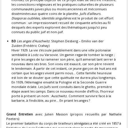
les convictions religieuses et les pratiques culturelles de plusieurs
communautés juives plus ou moins anciennes et méconnues
disséminées aux quatre coins de la planète.
Juifs d’ailleurs.
Diasporas oubliées, identités singulières
est le produit de cet effort
commun : un impressionnant recueil de cinquante articles au fil
desquels des experts explorent des thématiques jusqu’ici peu
connues du public juif et non-juif.
BD
Les anges d’Auschwitz
. Stephen Desberg – Emilio van der
Zuiden (Frédéric Crahay)
Hiver 1929. La vie s’écoule paisiblement dans une ville polonaise
semblable à Lodz ou Varsovie. Un gamin regarde tomber la neige ;
il prie les anges de lui ramener son père, qu’il aimerait tant serrer à
nouveau dans ses bras. Son voeu est exaucé, car son père revient
le lendemain. À partir de cet instant, ce jeune garçon de huit ans est
certain que les anges vivent parmi nous… Cette famille heureuse
est loin de se douter que cette quiétude ne durera plus longtemps.
En 1939, l’Allemagne envahit la Pologne et la Seconde Guerre
mondiale éclate. Les Juifs sont conduits dans le ghetto, première
étape avant les camps. Dans ce nouveau monde d’effroi, l’horreur
porte à présent un nom : Auschwitz. Comment survivre face à la
barbarie, à l’indicible, au pire… En priant les anges ?
Grand Entretien
avec Julien Masson (propos recueillis par Nathalie
Peeters)
Le premier bataillon du corps de tirailleurs sénégalais a été créé en 1857 à
l’initiative de Louis Faidherbe qui occupait alors le poste de gouverneur