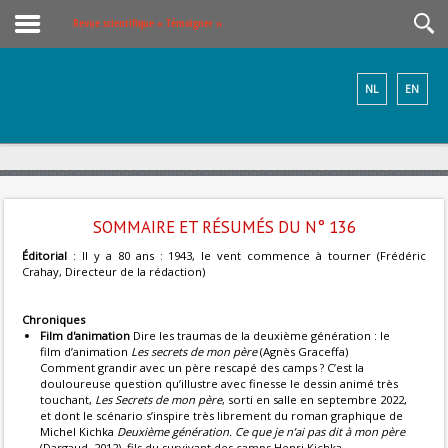
Revue scientifique « Témoigner »
NL
EN
SOMMAIRE ET RÉSUMÉS DU N° 136
Éditorial
: Il y a 80 ans : 1943, le vent commence à tourner (Frédéric
Crahay, Directeur de la rédaction)
Chroniques
Film d'animation
Dire les traumas de la deuxième génération : le
film d’animation
Les secrets de mon père
(Agnès Graceffa)
Comment grandir avec un père rescapé des camps ? C’est la
douloureuse question qu’illustre avec finesse le dessin animé très
touchant,
Les Secrets de mon père
, sorti en salle en septembre 2022,
et dont le scénario s’inspire très librement du roman graphique de
Michel Kichka
Deuxième génération. Ce que je n’ai pas dit à mon père
(Dargaud, 2012), fils du survivant des camps Henri Kichka.