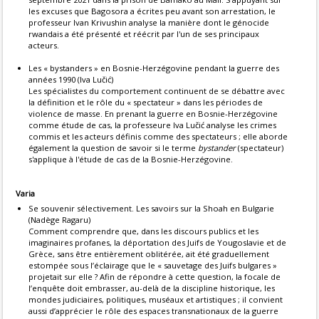
les excuses que Bagosora a écrites peu avant son arrestation, le
professeur Ivan Krivushin analyse la manière dont le génocide
rwandais a été présenté et réécrit par l'un de ses principaux
acteurs.
Les « bystanders » en Bosnie-Herzégovine pendant la guerre des
années 1990 (Iva Lučić)
Les spécialistes du comportement continuent de se débattre avec
la définition et le rôle du « spectateur » dans les périodes de
violence de masse. En prenant la guerre en Bosnie-Herzégovine
comme étude de cas, la professeure Iva Lučić analyse les crimes
commis et les acteurs définis comme des spectateurs ; elle aborde
également la question de savoir si le terme
bystander
(spectateur)
s'applique à l'étude de cas de la Bosnie-Herzégovine.
Varia
Se souvenir sélectivement. Les savoirs sur la Shoah en Bulgarie
(Nadège Ragaru)
Comment comprendre que, dans les discours publics et les
imaginaires profanes, la déportation des Juifs de Yougoslavie et de
Grèce, sans être entièrement oblitérée, ait été graduellement
estompée sous l’éclairage que le « sauvetage des Juifs bulgares »
projetait sur elle ? Afin de répondre à cette question, la focale de
l’enquête doit embrasser, au-delà de la discipline historique, les
mondes judiciaires, politiques, muséaux et artistiques ; il convient
aussi d’apprécier le rôle des espaces transnationaux de la guerre