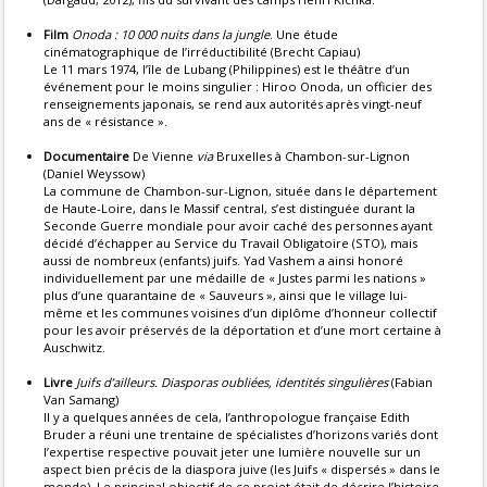
Film
Onoda : 10 000 nuits dans la jungle
. Une étude
cinématographique de l’irréductibilité (Brecht Capiau)
Le 11 mars 1974, l’île de Lubang (Philippines) est le théâtre d’un
événement pour le moins singulier : Hiroo Onoda, un officier des
renseignements japonais, se rend aux autorités après vingt-neuf
ans de « résistance ».
Documentaire
De Vienne
via
Bruxelles à Chambon-sur-Lignon
(Daniel Weyssow)
La commune de Chambon-sur-Lignon, située dans le département
de Haute-Loire, dans le Massif central, s’est distinguée durant la
Seconde Guerre mondiale pour avoir caché des personnes ayant
décidé d’échapper au Service du Travail Obligatoire (STO), mais
aussi de nombreux (enfants) juifs. Yad Vashem a ainsi honoré
individuellement par une médaille de « Justes parmi les nations »
plus d’une quarantaine de « Sauveurs », ainsi que le village lui-
même et les communes voisines d’un diplôme d’honneur collectif
pour les avoir préservés de la déportation et d’une mort certaine à
Auschwitz.
Livre
Juifs d’ailleurs. Diasporas oubliées, identités singulières
(Fabian
Van Samang)
Il y a quelques années de cela, l’anthropologue française Edith
Bruder a réuni une trentaine de spécialistes d’horizons variés dont
l’expertise respective pouvait jeter une lumière nouvelle sur un
aspect bien précis de la diaspora juive (les Juifs « dispersés » dans le
monde). Le principal objectif de ce projet était de décrire l’histoire,