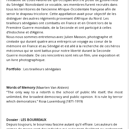
du Sénégal. Nonobstant ce vocable, ses membres furent recrutés dans
tous les territoires de l’ancienne Afrique-Occidentale française afin de
servir le drapeau tricolore. Cette appellation avait pour objectif de les
distinguer des autres régiments provenant d’Afrique du Nord. Les
tirailleurs sénégalais ont combattu en France et en Orient lors de la
Première Guerre mondiale, de la Seconde et ont participé à celles
d’Indochine et d’Algérie.
Nous nous sommes entretenus avec Julien Masson, photographe et
cinéaste qui durant quatre ans a entrepris un voyage au coeur de la
mémoire en France et au Sénégal et est allé à la recherche de ces héros
méconnus qui se sont battus pour notre liberté durant la Seconde
Guerre mondiale. De ces rencontres sont nés un film, une exposition et
un livre photographique.
Portfolio
: Les tirailleurs sénégalais
Words of Memory
(Maarten Van Alstein)
“The only way to a rebirth is the school of public life itself, the most
unlimited, the broadest democracy and public opinion. It is rule by terror
which demoralizes.” Rosa Luxemburg (1871-1919)
Dossier : LES BOURREAUX
Depuis toujours, le bourreau fascine autant qu’il effraie. Les auteurs de
crimes de masse sont des individus qui exécutent, facilitent ou ordonnent