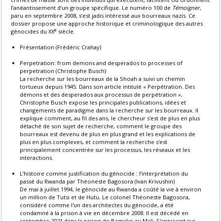
l’anéantissement d’un groupe spécifique. Le numéro 100 de
Témoigner
,
paru en septembre 2008, s’est jadis intéressé aux bourreaux nazis. Ce
dossier propose une approche historique et criminologique des autres
e
génocides du XX
siècle.
Présentation (Frédéric Crahay)
Perpetration: from demons and desperados to processes of
perpetration (Christophe Busch)
La recherche sur les bourreaux de la Shoah a suivi un chemin
tortueux depuis 1945. Dans son article intitulé « Perpétration. Des
démons et des desperados aux processus de perpétration »,
Christophe Busch expose les principales publications, idées et
changements de paradigme dans la recherche sur les bourreaux. Il
explique comment, au fil des ans, le chercheur s'est de plus en plus
détaché de son sujet de recherche, comment le groupe des
bourreaux est devenu de plus en plus grand et les explications de
plus en plus complexes, et comment la recherche s'est
principalement concentrée sur les processus, les réseaux et les
interactions.
L’histoire comme justification du génocide : l’interprétation du
passé du Rwanda par Théoneste Bagosora (Ivan Krivushin)
De mai à juillet 1994, le génocide au Rwanda a coûté la vie à environ
un million de Tutsi et de Hutu. Le colonel Théoneste Bagosora,
considéré comme l'un des architectes du génocide, a été
condamné à la prison à vie en décembre 2008. Il est décédé en
septembre 2021 dans la prison de Bamako au Mali. S'appuyant sur