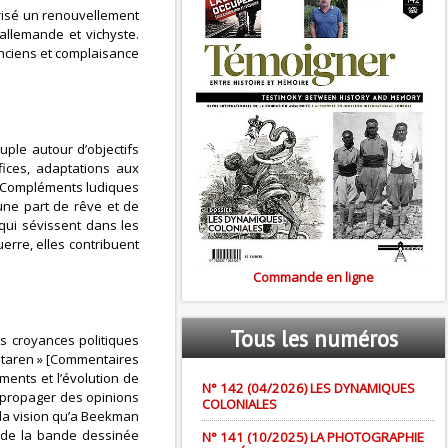
orisé un renouvellement
allemande et vichyste.
nciens et complaisance
ple autour d’objectifs
ices, adaptations aux
s. Compléments ludiques
une part de rêve et de
 qui sévissent dans les
uerre, elles contribuent
Commande en ligne
Tous
les numéros
es croyances politiques
ntaren » [Commentaires
ents et l’évolution de
N° 142 (04/2026) LES DYNAMIQUES
e propager des opinions
COLONIALES
r la vision qu’a Beekman
e de la bande dessinée
N° 141 (10/2025) LA PHOTOGRAPHIE