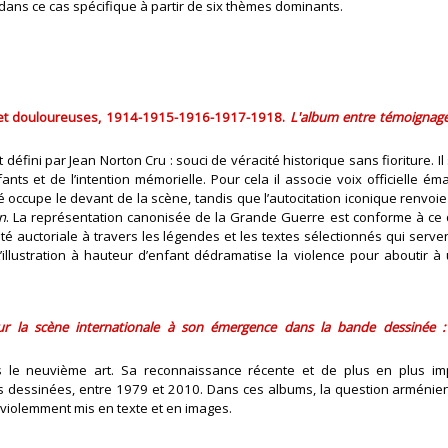
dans ce cas spécifique à partir de six thèmes dominants.
 et douloureuses, 1914-1915-1916-1917-1918.
L'album entre témoignage
ini par Jean Norton Cru : souci de véracité historique sans fioriture. Il 
ts et de l’intention mémorielle. Pour cela il associe voix officielle é
lité occupe le devant de la scène, tandis que l’autocitation iconique renvo
on
. La représentation canonisée de la Grande Guerre est conforme à ce 
ctivité auctoriale à travers les légendes et les textes sélectionnés qui ser
’illustration à hauteur d’enfant dédramatise la violence pour aboutir à
r la scène internationale à son émergence dans la bande dessinée : 
le neuvième art. Sa reconnaissance récente et de plus en plus im
ndes dessinées, entre 1979 et 2010. Dans ces albums, la question arméni
t violemment mis en texte et en images.