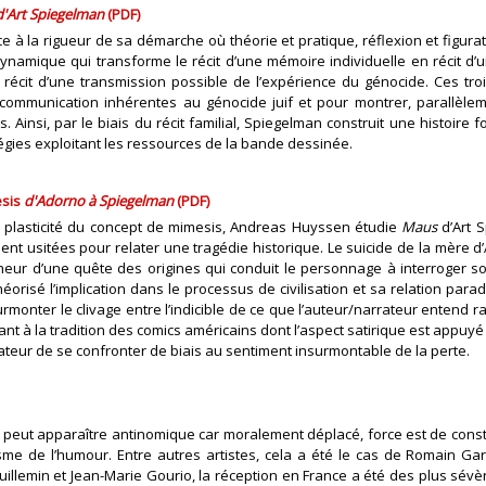
d'Art Spiegelman
(PDF)
âce à la rigueur de sa démarche où théorie et pratique, réflexion et figur
namique qui transforme le récit d’une mémoire individuelle en récit d’un
n récit d’une transmission possible de l’expérience du génocide. Ces tro
e communication inhérentes au génocide juif et pour montrer, parallèle
Ainsi, par le biais du récit familial, Spiegelman construit une histoire f
égies exploitant les ressources de la bande dessinée.
sis
d'Adorno à Spiegelman
(PDF)
la plasticité du concept de mimesis, Andreas Huyssen étudie
Maus
d’Art
ent usitées pour relater une tragédie historique. Le suicide de la mère d’
r d’une quête des origines qui conduit le personnage à interroger son
orisé l’implication dans le processus de civilisation et sa relation para
rmonter le clivage entre l’indicible de ce que l’auteur/narrateur entend r
hant à la tradition des comics américains dont l’aspect satirique est appuyé
rateur de se confronter de biais au sentiment insurmontable de la perte.
hoah peut apparaître antinomique car moralement déplacé, force est de co
isme de l’humour. Entre autres artistes, cela a été le cas de Romain Ga
illemin et Jean-Marie Gourio, la réception en France a été des plus sévèr