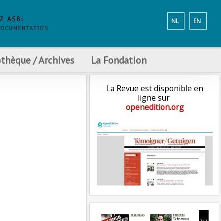
NL
EN
othèque / Archives
La Fondation
La Revue est disponible en
ligne sur
openedition.org