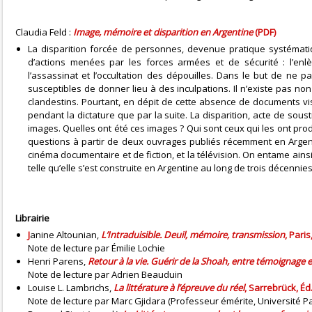
Claudia Feld :
Image, mémoire et disparition en Argentine
(PDF)
La disparition forcée de personnes, devenue pratique systématiq
d’actions menées par les forces armées et de sécurité : l’enl
l’assassinat et l’occultation des dépouilles. Dans le but de ne pa
susceptibles de donner lieu à des inculpations. Il n’existe pas n
clandestins. Pourtant, en dépit de cette absence de documents vis
pendant la dictature que par la suite. La disparition, acte de sou
images. Quelles ont été ces images ? Qui sont ceux qui les ont prod
questions à partir de deux ouvrages publiés récemment en Argen
cinéma documentaire et de fiction, et la télévision. On entame ain
telle qu’elle s’est construite en Argentine au long de trois décennies
Librairie
J
anine Altounian,
L’Intraduisible. Deuil, mémoire, transmission
, Pari
Note de lecture par Émilie Lochie
Henri Parens,
Retour à la vie. Guérir de la Shoah, entre témoignage et
Note de lecture par Adrien Beauduin
Louise L. Lambrichs,
La littérature à l’épreuve du réel
, Sarrebrück, É
Note de lecture par Marc Gjidara (Professeur émérite, Université