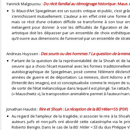
Yannick Malgouzou :
Du récit familial au témoignage historique :
Maus
Si
Maus
d’Art Spiegelman est un succès critique et public, c’est gr
s’enrichissent mutuellement. L’auteur a en effet créé une forme dy
mais ce récit d’une création difficile se transforme à son tour e
mélangent pour donner à voir les difficultés de figuration et d
artistique doit les dépasser par un ensemble de choix esthétiques. 
qu’il ouvre aux dimensions de l’universel par un ensemble de strat
Andreas Huyssen :
Des souris ou des hommes ? La question de la
mime
Partant de la question de la représentabilité de la Shoah et de 
oeuvre qui a choisi l’écart maximal avec les formes traditionnellem
autobiographique de Spiegelman, posé comme l’élément déclencheu
années de guerre et de déportation. La mimesis, dont Adorno a thé
(l’interdit des images), est ici conceptualisée comme le moyen de su
de sortir de l’état mélancolique dans lequel il est plongé. Se rattac
(« Mauschwitz »), la transposition animalière permet à l’auteur/nar
Jonathan Haudot :
Rire et Shoah : La réception de la BD
Hitler=SS (PDF)
Au regard de l’ampleur de la tragédie, si associer le rire à la S
auteurs juifs et non-juifs ont abordé cette catastrophe via le pr
Roberto Benigni. Dans le cas de la BD
Hitler = SS
du duo Philippe Vu