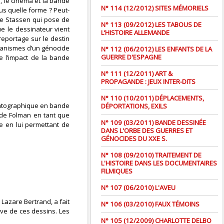
i, le cinéma et la bande
N° 114 (12/2012) SITES MÉMORIELS
us quelle forme ? Peut-
pe Stassen qui pose de
N° 113 (09/2012) LES TABOUS DE
ue le dessinateur vient
L’HISTOIRE ALLEMANDE
/reportage sur le destin
écanismes d’un génocide
N° 112 (06/2012) LES ENFANTS DE LA
GUERRE D'ESPAGNE
e l’impact de la bande
N° 111 (12/2011) ART &
PROPAGANDE : JEUX INTER-DITS
N° 110 (10/2011) DÉPLACEMENTS,
matographique en bande
DÉPORTATIONS, EXILS
 de Folman en tant que
N° 109 (03/2011) BANDE DESSINÉE
te en lui permettant de
DANS L'ORBE DES GUERRES ET
GÉNOCIDES DU XXE S.
N° 108 (09/2010) TRAITEMENT DE
L'HISTOIRE DANS LES DOCUMENTAIRES
FILMIQUES
N° 107 (06/2010) L'AVEU
 Lazare Bertrand, a fait
N° 106 (03/2010) FAUX TÉMOINS
ive de ces dessins. Les
N° 105 (12/2009) CHARLOTTE DELBO