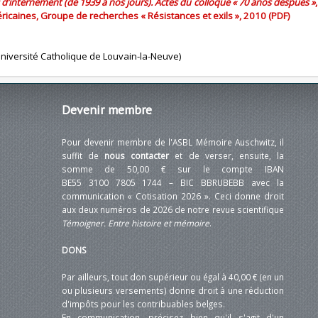
s d’internement (de 1939 à nos jours). Actes du colloque « 70 años después »
icaines, Groupe de recherches « Résistances et exils », 2010 (PDF)
niversité Catholique de Louvain-la-Neuve)
Devenir
membre
Pour devenir membre de l'ASBL Mémoire Auschwitz, il
suffit de
nous contacter
et de verser, ensuite, la
somme de 50,00 € sur le compte IBAN
BE55 3100 7805 1744 – BIC BBRUBEBB avec la
communication « Cotisation 2026 ». Ceci donne droit
aux deux numéros de 2026 de notre revue scientifique
Témoigner. Entre histoire et mémoire
.
DONS
Par ailleurs, tout don supérieur ou égal à 40,00 € (en un
ou plusieurs versements) donne droit à une réduction
d'impôts pour les contribuables belges.
En communication, précisez bien qu'il s'agit d'un