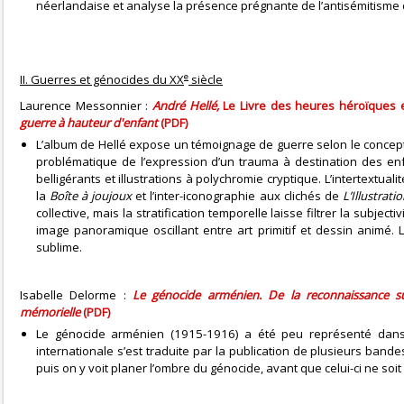
néerlandaise et analyse la présence prégnante de l’antisémitisme 
e
II. Guerres et génocides du XX
siècle
Laurence Messonnier :
André Hellé,
Le Livre des heures héroïques
guerre à hauteur d'enfant
(PDF)
L’album de Hellé expose un témoignage de guerre selon le concept déf
problématique de l’expression d’un trauma à destination des enfan
belligérants et illustrations à polychromie cryptique. L’intertextua
la
Boîte à joujoux
et l’inter-iconographie aux clichés de
L’Illustrati
collective, mais la stratification temporelle laisse filtrer la subje
image panoramique oscillant entre art primitif et dessin animé. L
sublime.
Isabelle Delorme :
Le génocide arménien. De la reconnaissance su
mémorielle
(PDF)
Le génocide arménien (1915-1916) a été peu représenté dans 
internationale s’est traduite par la publication de plusieurs ba
puis on y voit planer l’ombre du génocide, avant que celui-ci ne soi