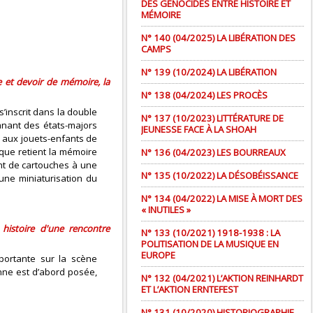
DES GÉNOCIDES ENTRE HISTOIRE ET
MÉMOIRE
N° 140 (04/2025) LA LIBÉRATION DES
CAMPS
N° 139 (10/2024) LA LIBÉRATION
 et devoir de mémoire, la
N° 138 (04/2024) LES PROCÈS
s’inscrit dans la double
N° 137 (10/2023) LITTÉRATURE DE
manant des états-majors
JEUNESSE FACE À LA SHOAH
ie aux jouets-enfants de
que retient la mémoire
N° 136 (04/2023) LES BOURREAUX
vent de cartouches à une
N° 135 (10/2022) LA DÉSOBÉISSANCE
 une miniaturisation du
N° 134 (04/2022) LA MISE À MORT DES
« INUTILES »
histoire d'une rencontre
N° 133 (10/2021) 1918-1938 : LA
POLITISATION DE LA MUSIQUE EN
EUROPE
portante sur la scène
enne est d’abord posée,
N° 132 (04/2021) L’AKTION REINHARDT
ET L’AKTION ERNTEFEST
N° 131 (10/2020) HISTORIOGRAPHIE