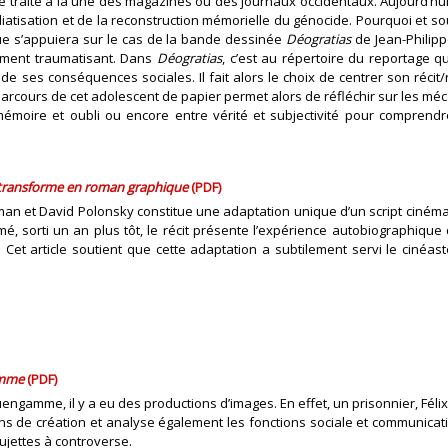
cide traité à la une des magazines ou des journaux occidentaux. Aujourd’hu
atisation et de la reconstruction mémorielle du génocide. Pourquoi et so
que s’appuiera sur le cas de la bande dessinée
Déogratias
de Jean-Philip
nement traumatisant. Dans
Déogratias
, c’est au répertoire du reportage q
 de ses conséquences sociales. Il fait alors le choix de centrer son récit
e parcours de cet adolescent de papier permet alors de réfléchir sur les m
 mémoire et oubli ou encore entre vérité et subjectivité pour comprendr
 transforme en roman graphique
(PDF)
lman et David Polonsky constitue une adaptation unique d’un script ciné
, sorti un an plus tôt, le récit présente l’expérience autobiographique
 Cet article soutient que cette adaptation a subtilement servi le cinéas
gamme
(PDF)
ngamme, il y a eu des productions d’images. En effet, un prisonnier, Félix
ions de création et analyse également les fonctions sociale et communicat
ujettes à controverse.