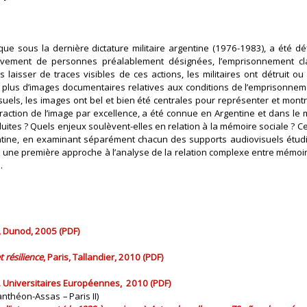
ue sous la dernière dictature militaire argentine (1976-1983), a été d
èvement de personnes préalablement désignées, l’emprisonnement clan
s laisser de traces visibles de ces actions, les militaires ont détruit o
on plus d’images documentaires relatives aux conditions de l’emprisonne
uels, les images ont bel et bien été centrales pour représenter et montr
straction de l’image par excellence, a été connue en Argentine et dans le 
uites ? Quels enjeux soulèvent-elles en relation à la mémoire sociale ? Ce
tine, en examinant séparément chacun des supports audiovisuels étudié
si une première approche à l’analyse de la relation complexe entre mémoire
.
s, Dunod, 2005 (PDF)
 résilience
, Paris, Tallandier, 2010 (PDF)
d. Universitaires Européennes, 2010 (PDF)
 Panthéon-Assas
–
Paris II)