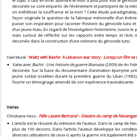
le sujet. Il faut en effet attendre le mois d’août pour voir le géno
dessinée se sont emparés de l’évènement et participent de la médi
on esthétiser la souffrance et la mort ? Cette étude paradigmati
façon originale la question de la fabrique mémorielle d’un évè
puiser son inspiration pour raconter l’histoire du génocide tutsi et
d’un jeune Hutu. En regard de l’investigation historienne, suivre l
mais surtout de réfléchir sur les rapports entre temps et récit,
dessinée dans la construction d’une mémoire du génocide tutsi.
Yael Munk :
Waltz with Bashir. A Lebanon war story :
Lorsqu'un film se
Valse avec Bachir : Une histoire de guerre libanaise
(2009) de Ari Fo
dessinée. Sur la base du documentaire d’animation éponyme primé
jeune soldat israélien durant la première guerre du Liban (1982).
fournir un témoignage amendé de son expérience traumatisante.
Varias
Christiane Hess :
Félix Lazare Bertrand – Dessins du camp de Neuen
L’article est le résumé du mémoire de l’auteur. Dans le camp de Neue
plus de 100 dessins. Dans l’article, l’auteur développe les condit
diverses utilisations de ceux-ci après la guerre ont également été s