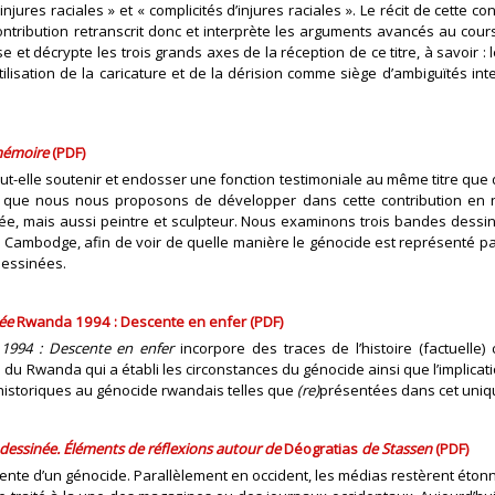
jures raciales » et « complicités d’injures raciales ». Le récit de cette
ontribution retranscrit donc et interprète les arguments avancés au cou
se et décrypte les trois grands axes de la réception de ce titre, à savoir : 
ilisation de la caricature et de la dérision comme siège d’ambiguïtés inte
 mémoire
(PDF)
t-elle soutenir et endosser une fonction testimoniale au même titre que 
tion que nous nous proposons de développer dans cette contribution en
, mais aussi peintre et sculpteur. Nous examinons trois bandes dessin
Cambodge, afin de voir de quelle manière le génocide est représenté par
dessinées.
née
Rwanda 1994 : Descente en enfer (PDF)
1994 : Descente en enfer
incorpore des traces de l’histoire (factuelle
 du Rwanda qui a établi les circonstances du génocide ainsi que l’implicat
ns historiques au génocide rwandais telles que
(re)
présentées dans cet uniqu
dessinée. Éléments de réflexions autour de
Déogratias
de Stassen
(PDF)
urmente d’un génocide. Parallèlement en occident, les médias restèrent éto