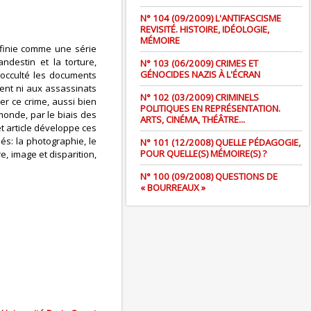
N° 104 (09/2009) L'ANTIFASCISME
REVISITÉ. HISTOIRE, IDÉOLOGIE,
MÉMOIRE
éfinie comme une série
destin et la torture,
N° 103 (06/2009) CRIMES ET
GÉNOCIDES NAZIS À L'ÉCRAN
u occulté les documents
ment ni aux assassinats
N° 102 (03/2009) CRIMINELS
er ce crime, aussi bien
POLITIQUES EN REPRÉSENTATION.
monde, par le biais des
ARTS, CINÉMA, THÉÂTRE...
t article développe ces
s: la photographie, le
N° 101 (12/2008) QUELLE PÉDAGOGIE,
POUR QUELLE(S) MÉMOIRE(S) ?
, image et disparition,
N° 100 (09/2008) QUESTIONS DE
« BOURREAUX »