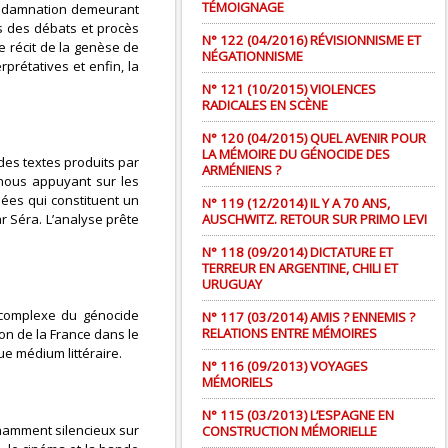
TÉMOIGNAGE
 condamnation demeurant
rs des débats et procès
N° 122 (04/2016) RÉVISIONNISME ET
le récit de la genèse de
NÉGATIONNISME
rprétatives et enfin, la
N° 121 (10/2015) VIOLENCES
RADICALES EN SCÈNE
N° 120 (04/2015) QUEL AVENIR POUR
LA MÉMOIRE DU GÉNOCIDE DES
des textes produits par
ARMÉNIENS ?
 nous appuyant sur les
ées qui constituent un
N° 119 (12/2014) IL Y A 70 ANS,
 Séra. L’analyse prête
AUSCHWITZ. RETOUR SUR PRIMO LEVI
N° 118 (09/2014) DICTATURE ET
TERREUR EN ARGENTINE, CHILI ET
URUGUAY
) complexe du génocide
N° 117 (03/2014) AMIS ? ENNEMIS ?
RELATIONS ENTRE MÉMOIRES
ion de la France dans le
e médium littéraire.
N° 116 (09/2013) VOYAGES
MÉMORIELS
N° 115 (03/2013) L’ESPAGNE EN
nnamment silencieux sur
CONSTRUCTION MÉMORIELLE