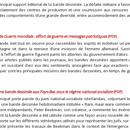
ncipal support éditorial de la bande dessinée. La défaite militaire a fav
 l’éclatement des centres de production et une soumission aux censures 
ent des comportements d’une grande diversité, entre accommodement des a
e Guerre mondiale : effort de guerre et messages patriotiques
(PDF)
ande met tout en oeuvre pour rassembler les esprits et mobiliser un peu
gne vit dans la menace d’une invasion de l’ennemi allemand. Sacrif
n à l’effort de guerre figurent parmi les attentes du gouvernement d’alor
x articles publiés dans les journaux, les bandes dessinées apportent 
eunes en suscitant chez eux des sentiments anxiogènes face aux exactions
 éduquer sont les principales missions des bandes dessinées, en temps de g
ne bande dessinée aux Pays-Bas sous le régime national-socialiste
(PDF)
ncipal porte-parole du parti national-socialiste néerlandais, colportant l
942 une bande dessinée hebdomadaire intitulée « Rare, maar ware comme
ement indépendants, Peter Beekman, son créateur, a commenté les événem
 dont la bande dessinée a été utilisée comme une façon assez nouvelle d
porte sur les différents stéréotypes utilisés pour représenter les Juifs, su
’article présente les travaux de Beekman dans le context de l’émergenc