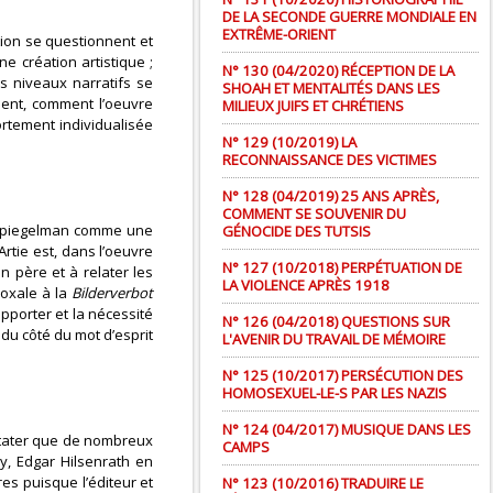
DE LA SECONDE GUERRE MONDIALE EN
EXTRÊME-ORIENT
ation se questionnent et
e création artistique ;
N° 130 (04/2020) RÉCEPTION DE LA
is niveaux narratifs se
SHOAH ET MENTALITÉS DANS LES
ment, comment l’oeuvre
MILIEUX JUIFS ET CHRÉTIENS
ortement individualisée
N° 129 (10/2019) LA
RECONNAISSANCE DES VICTIMES
N° 128 (04/2019) 25 ANS APRÈS,
COMMENT SE SOUVENIR DU
 Spiegelman comme une
GÉNOCIDE DES TUTSIS
Artie est, dans l’oeuvre
N° 127 (10/2018) PERPÉTUATION DE
 père et à relater les
LA VIOLENCE APRÈS 1918
doxale à la
Bilderverbot
apporter et la nécessité
N° 126 (04/2018) QUESTIONS SUR
 du côté du mot d’esprit
L'AVENIR DU TRAVAIL DE MÉMOIRE
N° 125 (10/2017) PERSÉCUTION DES
HOMOSEXUEL-LE-S PAR LES NAZIS
N° 124 (04/2017) MUSIQUE DANS LES
nstater que de nombreux
CAMPS
ry, Edgar Hilsenrath en
es puisque l’éditeur et
N° 123 (10/2016) TRADUIRE LE