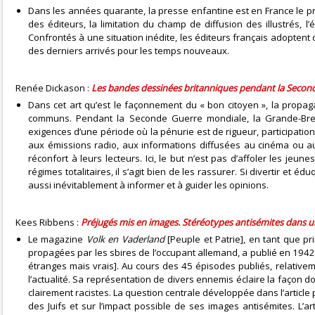
Dans les années quarante, la presse enfantine est en France le pri
des éditeurs, la limitation du champ de diffusion des illustrés,
Confrontés à une situation inédite, les éditeurs français adopt
des derniers arrivés pour les temps nouveaux.
Renée Dickason :
Les bandes dessinées britanniques pendant la Second
Dans cet art qu’est le façonnement du « bon citoyen », la propag
communs. Pendant la Seconde Guerre mondiale, la Grande-Breta
exigences d’une période où la pénurie est de rigueur, participatio
aux émissions radio, aux informations diffusées au cinéma ou au
réconfort à leurs lecteurs. Ici, le but n’est pas d’affoler les j
régimes totalitaires, il s’agit bien de les rassurer. Si divertir et
aussi inévitablement à informer et à guider les opinions.
Kees Ribbens :
Préjugés mis en images. Stéréotypes antisémites dans u
Le magazine
Volk en Vaderland
[Peuple et Patrie], en tant que pri
propagées par les sbires de l’occupant allemand, a publié en 1
étranges mais vrais]. Au cours des 45 épisodes publiés, relativ
l’actualité. Sa représentation de divers ennemis éclaire la façon
clairement racistes. La question centrale développée dans l’article 
des Juifs et sur l’impact possible de ses images antisémites. L