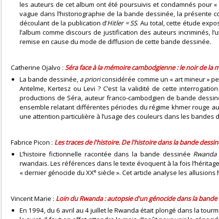
les auteurs de cet album ont été poursuivis et condamnés pour « in
vague dans l’historiographie de la bande dessinée, la présente c
découlant de la publication d’
Hitler = SS
. Au total, cette étude expo
l’album comme discours de justification des auteurs incriminés, l’ut
remise en cause du mode de diffusion de cette bande dessinée.
Catherine Ojalvo :
Séra face à la mémoire cambodgienne : le noir de la
La bande dessinée,
a priori
considérée comme un « art mineur » peu
Antelme, Kertesz ou Levi ? C’est la validité de cette interroga
productions de Séra, auteur franco-cambodgien de bande dessinée
ensemble relatant différentes périodes du régime khmer rouge au 
une attention particulière à l’usage des couleurs dans les bandes 
Fabrice Picon :
Les traces de l'histoire. De l'histoire dans la bande dessi
L’histoire fictionnelle racontée dans la bande dessinée
Rwanda 
rwandais. Les références dans le texte évoquent à la fois l’héritage
e
« dernier génocide du XX
siècle ». Cet article analyse les allusio
Vincent Marie :
Loin du Rwanda : autopsie d'un génocide dans la bande 
En 1994, du 6 avril au 4 juillet le Rwanda était plongé dans la to