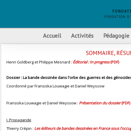
Accueil
Activités
Pédagogie
SOMMAIRE, RÉSU
Henri Goldberg et Philippe Mesnard :
Éditorial : In progress
(PDF)
Dossier : La bande dessinée dans l'orbe des guerres et des génocide
Coordonné par Fransiska Louwagie et Daniel Weyssow
Fransiska Louwagie et Daniel Weyssow :
Présentation du dossier
(PDF)
I. Propagande
Thierry Crépin :
Les éditeurs de bandes dessinées en France sous l'occ