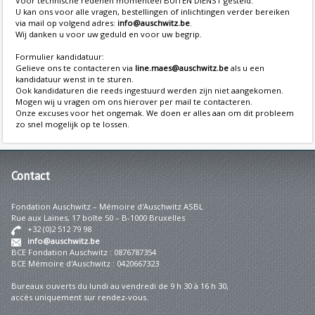
Voor technische redenen momenteel BUITEN DIENST gesteld.
U kan ons voor alle vragen, bestellingen of inlichtingen verder bereiken
via mail op volgend adres:
info@auschwitz.be
.
Wij danken u voor uw geduld en voor uw begrip.
Formulier kandidatuur:
Gelieve ons te contacteren via
line.maes@auschwitz.be
als u een
kandidatuur wenst in te sturen.
Ook kandidaturen die reeds ingestuurd werden zijn niet aangekomen.
Mogen wij u vragen om ons hierover per mail te contacteren.
Onze excuses voor het ongemak. We doen er alles aan om dit probleem
zo snel mogelijk op te lossen.
Contact
Fondation Auschwitz – Mémoire d'Auschwitz ASBL
Rue aux Laines, 17 boîte 50 – B-1000 Bruxelles
+32 (0)2 512 79 98
info@auschwitz.be
BCE Fondation Auschwitz : 0876787354
BCE Mémoire d'Auschwitz : 0420667323
Bureaux ouverts du lundi au vendredi de 9 h 30 à 16 h 30,
accès uniquement sur rendez-vous.