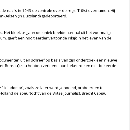
 de nazi’s in 1943 de controle over de regio Triëst overnamen. Hij
n-Belsen (in Duitsland) gedeporteerd.
s. Het bleek te gaan om uniek beeldmateriaal uit het voormalige
m, geeft een nooit eerder vertoonde inkijk in het leven van de
documenten uit en schreef op basis van zijn onderzoek een nieuwe
e (het ‘Bureau’) zou hebben verleend aan bekeerde en niet-bekeerde
e ‘Holodomor’, zoals ze later werd genoemd, probeerden te
olland de speurtocht van de Britse journalist. Brecht Capiau