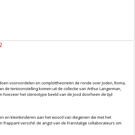
2
g doen vooroordelen en complottheorieën de ronde over Joden, Roma,
n de tentoonstelling komen uit de collectie van Arthur Langerman,
en hoezeer het stereotype beeld van de Jood doorheen de tijd
en en kleinkinderen aan het woord van diegenen die met het
n frappant verschil: de angst van de Franstalige collaborateurs om