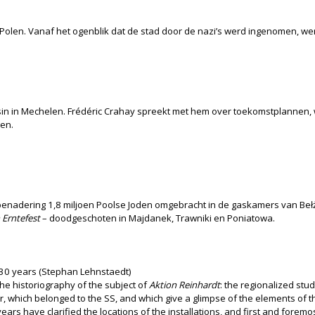
e Polen. Vanaf het ogenblik dat de stad door de nazi’s werd ingenomen, we
n in Mechelen. Frédéric Crahay spreekt met hem over toekomstplannen, w
gen.
enadering 1,8 miljoen Poolse Joden omgebracht in de gaskamers van Bełż
 Erntefest
– doodgeschoten in Majdanek, Trawniki en Poniatowa.
30 years (Stephan Lehnstaedt)
he historiography of the subject of
Aktion Reinhardt
: the regionalized stud
bór, which belonged to the SS, and which give a glimpse of the elements of 
ears have clarified the locations of the installations, and first and forem