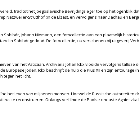
eld, trad tot het Joegoslavische Bevrijdingsleger toe op het ogenblik dat
p Natzweiler-Strutthof (in de Elzas), en vervolgens naar Dachau en Berge
obibór, Johann Niemann, een fotocollectie aan een plaatselijk historicu
d in Sobibór gedood. De fotocollectie, nu verschenen bij uitgeverij Verbu
ven van het Vaticaan. Archivaris Johan Ickx vlooide vervolgens talloze 
 de Europese Joden. Ickx beschrijft de hulp die Pius XII en zijn entourag
 tegen het licht.
aïne het leven van miljoenen mensen. Hoewel de Russische autoriteiten d
utieus te reconstrueren. Onlangs verfilmde de Poolse cineaste Agnieszka H