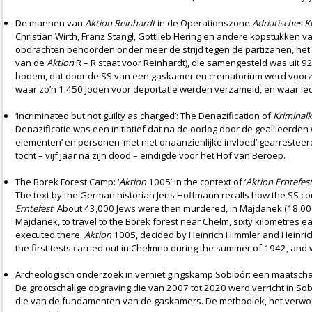
De mannen van
Aktion Reinhardt
in de Operationszone
Adriatisches 
Christian Wirth, Franz Stangl, Gottlieb Hering en andere kopstukken v
opdrachten behoorden onder meer de strijd tegen de partizanen, het 
van de
Aktion
R – R staat voor Reinhardt), die samengesteld was uit
bodem, dat door de SS van een gaskamer en crematorium werd voorzien
waar zo’n 1.450 Joden voor deportatie werden verzameld, en waar led
‘Incriminated but not guilty as charged’: The Denazification of
Kriminal
Denazificatie was een initiatief dat na de oorlog door de geallieerde
elementen’ en personen ‘met niet onaanzienlijke invloed’ gearresteer
tocht – vijf jaar na zijn dood – eindigde voor het Hof van Beroep.
The Borek Forest Camp: ‘
Aktion
1005’ in the context of ‘
Aktion Erntefes
The text by the German historian Jens Hoffmann recalls how the SS c
Erntefest
. About 43,000 Jews were then murdered, in Majdanek (18,000), 
Majdanek, to travel to the Borek forest near Chełm, sixty kilometres e
executed there.
Aktion
1005, decided by Heinrich Himmler and Heinrich
the first tests carried out in Chełmno during the summer of 1942, and
Archeologisch onderzoek in vernietigingskamp Sobibór: een maatschap
De grootschalige opgraving die van 2007 tot 2020 werd verricht in So
die van de fundamenten van de gaskamers. De methodiek, het verwoes