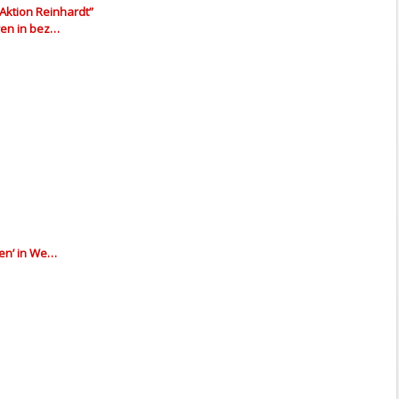
Aktion Reinhardt”
ren in bez…
den’ in We…