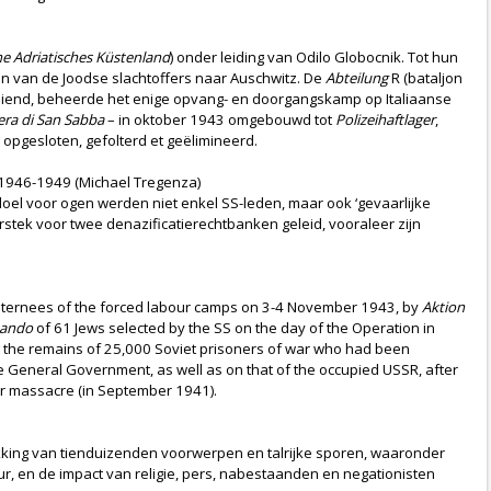
e Adriatisches Küstenland
) onder leiding van Odilo Globocnik. Tot hun
n van de Joodse slachtoffers naar Auschwitz. De
Abteilung
R (bataljon
ediend, beheerde het enige opvang- en doorgangskamp op Italiaanse
iera di San Sabba
– in oktober 1943 omgebouwd tot
Polizeihaftlager
,
opgesloten, gefolterd et geëlimineerd.
1946-1949 (Michael Tregenza)
 doel voor ogen werden niet enkel SS-leden, maar ook ‘gevaarlijke
erstek voor twee denazificatierechtbanken geleid, vooraleer zijn
h internees of the forced labour camps on 3-4 November 1943, by
Aktion
ando
of 61 Jews selected by the SS on the day of the Operation in
ing the remains of 25,000 Soviet prisoners of war who had been
he General Government, as well as on that of the occupied USSR, after
Yar massacre (in September 1941).
dekking van tienduizenden voorwerpen en talrijke sporen, waaronder
, en de impact van religie, pers, nabestaanden en negationisten