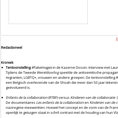
Redactioneel
Kroniek
Tentoonstelling
#Fakeimages
in de Kazerne Dossin. Interview met La
Tijdens de Tweede Wereldoorlog speelde de antisemitische propagand
migranten, LGBTQ+, vrouwen en andere groepen. De tentoonstelling #Fa
een Belgisch overlevende van de Shoah die meer dan 50 jaar tekening
geëvolueerd is.
Enfants de la collaboration
(RTBF) versus
Kinderen van de collaboratie
(
De documentaires
Les enfants de la collaboration
en
Kinderen van de c
naziregime meewerkten. Hoewel het concept en de vorm van de Franstal
openlijk te getuigen staat in schril contrast met de houding van hun 