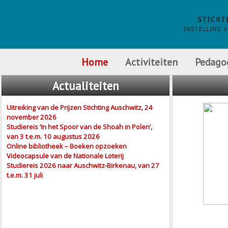
Home
Activiteiten
Pedago
Actualiteiten
Uitreiking van de Prijzen Stichting Auschwitz, 24
november 2026
Studiereis ‘In het Spoor van de Shoah in Polen’,
van 3 t.e.m. 10 augustus 2026
Online bibliotheek – Boeken opzoeken
Videocapsule van de Nationale Loterij
Studiereis 2026 naar Auschwitz-Birkenau, van 27
t.e.m. 31 juli