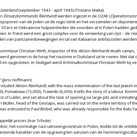
Küstenland
(september 1943 - april 1945) (Tristano Matta)
an
Einsatzkommando Reinhardt
werden ingezet in de OZAK (
Operationszon
opsporen van de Joden uit de regio Istrië en het verzamelen en deportere
 92 SS’ers et Oekraïense hulpeenheden die voordien al in Polen hadden g
. In Triëst werd een groot complex voor de verwerking van rijst – de
ris
en van partizanenbewegingen en tal van Italiaanse antifascisten werden 
kommissar
Christian Wirth, Inspector of the
Aktion Reinhardt
death camps, 
n werd genomen in de hoop het nazisme in Duitsland uit te roeien. Met dat
d en opgesloten. In Stuttgart werd
Kriminalkommissar
Christian Wirth bij v
t
’ (Jens Hoffmann)
oncluded
Aktion Reinhardt
, with the mass extermination of the last Jewis
Poniatowa (15,000), Trawniki (6,000). It tells the story of a labour
Komm
ast of Lublin, and set about the task of opening six large pits and cremat
 Müller, head of the Gestapo, was carried out on the entire territory of t
 was entrusted to Paul Blobel, who was already responsible for the Babi 
pelijk proces (Ivar Schute)
bibór, het voormalige nazi-uitroeiingscentrum in Polen, leidde tot de ont
tende karakter van de opgraving ten aanzien van de herinneringscultuur