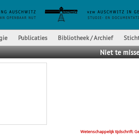
gie
Publicaties
Bibliotheek / Archief
Stich
Niet
te miss
Wetenschappelijk tijdschrift: G