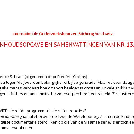
Internationale Onderzoeksbeurzen Stichting Auschwitz
INHOUDSOPGAVE EN SAMENVATTINGEN VAN NR. 13
urence Schram (afgenomen door Frédéric Crahay)
a tegen ‘de Jood’ een belangrijke rol bij de genocide. Maar ook vandaa
keImages verklaart hoe dit soort beelden is ontstaan. Enkele stukken va
en, affiches en antisemitische voorwerpen heeft verzameld. Ze illustrer
VRT): dezelfde programma’s, dezelfde reacties?
ollaboratie
gaan allebei over de Tweede Wereldoorlog. Ze laten de kinder
ige documentaire sterk lijken op die van de Vlaamse serie, is er toch ee
Vlaamse evenknieën.