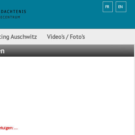
FR
EN
ting Auschwitz
Video's / Foto's
en
etuigen: …