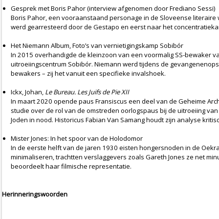
Gesprek met Boris Pahor (interview afgenomen door Frediano Sessi)
Boris Pahor, een vooraanstaand personage in de Sloveense literaire wer
werd gearresteerd door de Gestapo en eerst naar het concentratiekam
Het Niemann Album, Foto’s van vernietigingskamp Sobibór
In 2015 overhandigde de kleinzoon van een voormalig SS-bewaker van S
uitroeiingscentrum Sobibór. Niemann werd tijdens de gevangenenopstan
bewakers – zij het vanuit een specifieke invalshoek.
Ickx, Johan,
Le Bureau. Les Juifs de Pie XII
In maart 2020 opende paus Fransiscus een deel van de Geheime Archie
studie over de rol van de omstreden oorlogspaus bij de uitroeiing van
Joden in nood. Historicus Fabian Van Samang houdt zijn analyse kritisch
Mister Jones: In het spoor van de Holodomor
In de eerste helft van de jaren 1930 eisten hongersnoden in de Oekr
minimaliseren, trachtten verslaggevers zoals Gareth Jones ze net min
beoordeelt haar filmische representatie.
Herinneringswoorden