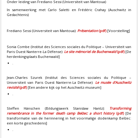
Onder leiding van Frediano Sessi (Universiteit van Mantoua)
In samenwerking met Carlo Saletti en Frédéric Crahay (Auschwitz in
Gedachtenis)
Frediano Sessi (Universiteit van Mantoua):
Présentation
(pdf)
[Voorstelling]
Sonia Combe (Institut des Sciences sociales du Politique – Universiteit van
Paris Ouest Nanterre-La Défense):
Le site mémoriel de Buchenwald
(pdf)
[De
herdenkingsplaats Buchenwald]
.
Jean-Charles Szurek (Institut des Sciences sociales du Politique –
Universiteit van Paris Ouest Nanterre-La Défense):
Le musée d’Auschwitz
revisité
(pdf)
[Een andere kijk op het Auschwitz-museum]
.
Steffen Hänschen (Bildungswerk Stanislaw Hantz):
Transforming
remembrance in the former death camp Bełżec: a short history
(pdf)
[De
transformatie van de herinnering in het voormalige dodenkamp
Bełżec
:
een korte geschiedenis]
.