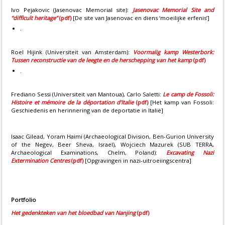
Ivo Pejakovic (Jasenovac Memorial site):
Jasenovac Memorial Site and
“difficult heritage”
(pdf)
[De site van Jasenovac en diens ‘moeilijke erfenis’]
.
Roel Hijink (Universiteit van Amsterdam):
Voormalig kamp Westerbork:
Tussen reconstructie van de leegte en de herschepping van het kamp
(pdf)
.
Frediano Sessi (Universiteit van Mantoua), Carlo Saletti:
Le camp de Fossoli:
Histoire et mémoire de la déportation d’Italie
(pdf)
[Het kamp van Fossoli:
Geschiedenis en herinnering van de deportatie in Italië]
Isaac Gilead, Yoram Haimi (Archaeological Division, Ben-Gurion University
of the Negev, Beer Sheva, Israel), Wojciech Mazurek (SUB TERRA,
Archaeological Examinations, Chelm, Poland):
Excavating Nazi
Extermination Centres
(pdf)
[Opgravingen in nazi-uitroeiingscentra]
Portfolio
Het gedenkteken van het bloedbad van Nanjing
(pdf)