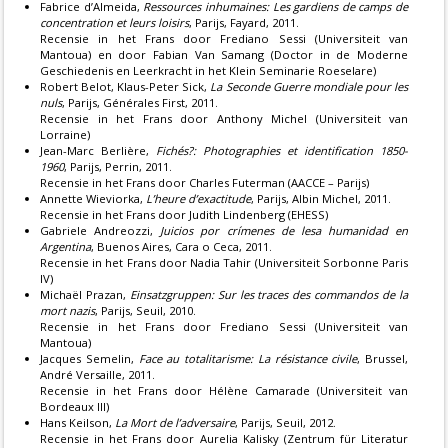
Fabrice d’Almeida,
Ressources inhumaines: Les gardiens de camps de
concentration et leurs loisirs
, Parijs, Fayard, 2011.
Recensie
in het Frans door Frediano Sessi (Universiteit van
Mantoua) en door Fabian Van Samang (Doctor in de Moderne
Geschiedenis en Leerkracht in het Klein Seminarie Roeselare)
Robert Belot, Klaus-Peter Sick,
La Seconde Guerre mondiale pour les
nuls
, Parijs, Générales First, 2011.
Recensie
in het Frans door Anthony Michel (Universiteit van
Lorraine)
Jean-Marc Berlière,
Fichés?: Photographies et identification 1850-
1960
, Parijs, Perrin, 2011.
Recensie
in het Frans door Charles Futerman (AACCE – Parijs)
Annette Wieviorka,
L’heure d’exactitude
, Parijs, Albin Michel, 2011.
Recensie
in het Frans door Judith Lindenberg (EHESS)
Gabriele Andreozzi,
Juicios por crímenes de lesa humanidad en
Argentina
, Buenos Aires, Cara o Ceca, 2011.
Recensie
in het Frans door Nadia Tahir (Universiteit Sorbonne Paris
IV)
Michaël Prazan,
Einsatzgruppen: Sur les traces des commandos de la
mort nazis
, Parijs, Seuil, 2010.
Recensie
in het Frans door Frediano Sessi (Universiteit van
Mantoua)
Jacques Semelin,
Face au totalitarisme: La résistance civile
, Brussel,
André Versaille, 2011.
Recensie
in het Frans door Hélène Camarade (Universiteit van
Bordeaux III)
Hans Keilson,
La Mort de l’adversaire
, Parijs, Seuil, 2012.
Recensie
in het Frans door Aurelia Kalisky (Zentrum für Literatur