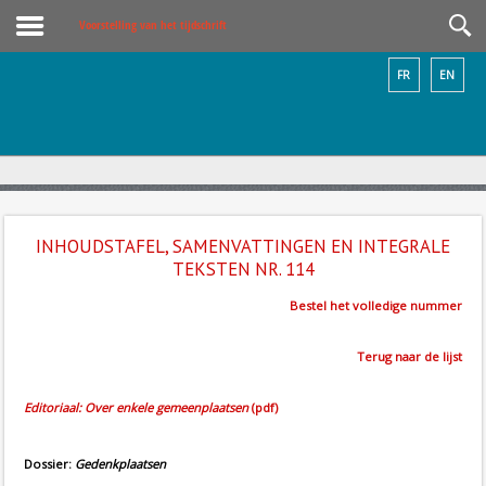
Voorstelling van het tijdschrift
FR
EN
INHOUDSTAFEL, SAMENVATTINGEN EN INTEGRALE
TEKSTEN NR. 114
Bestel het volledige nummer
Terug naar de lijst
Editoriaal: Over enkele gemeenplaatsen
(pdf)
Dossier:
Gedenkplaatsen