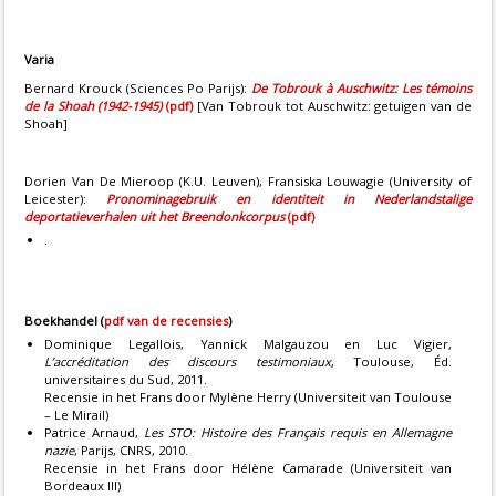
Varia
Bernard Krouck (Sciences Po Parijs):
De Tobrouk à Auschwitz: Les témoins
de la Shoah (1942-1945)
(pdf)
[Van Tobrouk tot Auschwitz: getuigen van de
Shoah]
Dorien Van De Mieroop (K.U. Leuven), Fransiska Louwagie (University of
Leicester):
Pronominagebruik en identiteit in Nederlandstalige
deportatieverhalen uit het Breendonkcorpus
(pdf)
.
Boekhandel (
pdf van de recensies
)
Dominique Legallois, Yannick Malgauzou en Luc Vigier,
L’accréditation des discours testimoniaux
, Toulouse, Éd.
universitaires du Sud, 2011.
Recensie in het Frans door Mylène Herry (Universiteit van Toulouse
– Le Mirail)
Patrice Arnaud,
Les STO: Histoire des Français requis en Allemagne
nazie
, Parijs, CNRS, 2010.
Recensie
in het Frans door Hélène Camarade (Universiteit van
Bordeaux III)