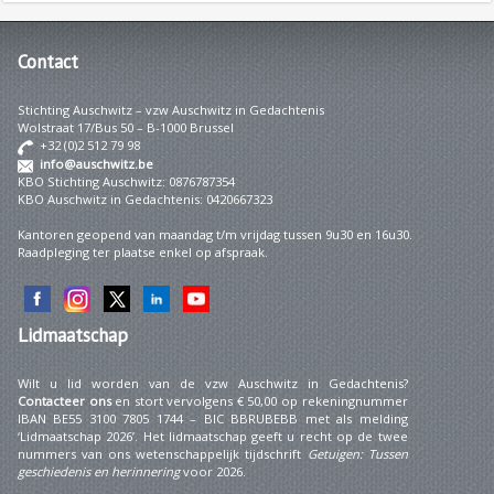
Contact
Stichting Auschwitz – vzw Auschwitz in Gedachtenis
Wolstraat 17/Bus 50 – B-1000 Brussel
+32 (0)2 512 79 98
info@auschwitz.be
KBO Stichting Auschwitz: 0876787354
KBO Auschwitz in Gedachtenis: 0420667323
Kantoren geopend van maandag t/m vrijdag tussen 9u30 en 16u30.
Raadpleging ter plaatse enkel op afspraak.
Lidmaatschap
Wilt u lid worden van de vzw Auschwitz in Gedachtenis?
Contacteer ons
en stort vervolgens € 50,00 op rekeningnummer
IBAN BE55 3100 7805 1744 – BIC BBRUBEBB met als melding
‘Lidmaatschap 2026’. Het lidmaatschap geeft u recht op de twee
nummers van ons wetenschappelijk tijdschrift
Getuigen: Tussen
geschiedenis en herinnering
voor 2026.