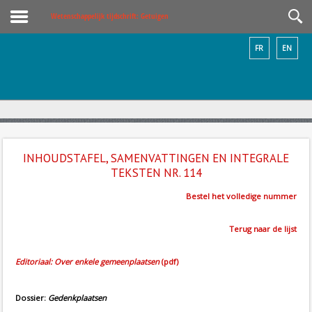
Wetenschappelijk tijdschrift: Getuigen
FR
EN
INHOUDSTAFEL, SAMENVATTINGEN EN INTEGRALE
TEKSTEN NR. 114
Bestel het volledige nummer
Terug naar de lijst
Editoriaal: Over enkele gemeenplaatsen
(pdf)
Dossier:
Gedenkplaatsen