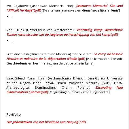
Ivo Pejakovic (Jasenovac Memorial site):
Jasenovac Memorial Site and
“difficult heritage”
(pdf)
[De site van Jasenovac en diens ‘moeilijke erfenis’]
.
Roel Hijink (Universiteit van Amsterdam):
Voormalig kamp Westerbork:
Tussen reconstructie van de leegte en de herschepping van het kamp
(pdf)
.
Frediano Sessi (Universiteit van Mantoua), Carlo Saletti:
Le camp de Fossoli:
Histoire et mémoire de la déportation d’Italie
(pdf)
[Het kamp van Fossoli:
Geschiedenis en herinnering van de deportatie in Italië]
Isaac Gilead, Yoram Haimi (Archaeological Division, Ben-Gurion University
of the Negev, Beer Sheva, Israel), Wojciech Mazurek (SUB TERRA,
Archaeological Examinations, Chelm, Poland):
Excavating Nazi
Extermination Centres
(pdf)
[Opgravingen in nazi-uitroeiingscentra]
Portfolio
Het gedenkteken van het bloedbad van Nanjing
(pdf)