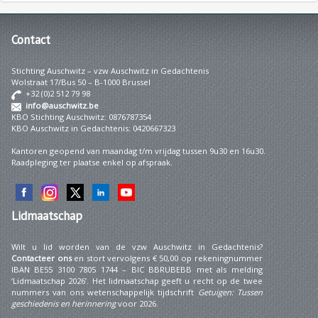
Contact
Stichting Auschwitz – vzw Auschwitz in Gedachtenis
Wolstraat 17/Bus 50 – B-1000 Brussel
+32 (0)2 512 79 98
info@auschwitz.be
KBO Stichting Auschwitz: 0876787354
KBO Auschwitz in Gedachtenis: 0420667323
Kantoren geopend van maandag t/m vrijdag tussen 9u30 en 16u30.
Raadpleging ter plaatse enkel op afspraak.
Lidmaatschap
Wilt u lid worden van de vzw Auschwitz in Gedachtenis?
Contacteer ons
en stort vervolgens € 50,00 op rekeningnummer
IBAN BE55 3100 7805 1744 – BIC BBRUBEBB met als melding
‘Lidmaatschap 2026’. Het lidmaatschap geeft u recht op de twee
nummers van ons wetenschappelijk tijdschrift
Getuigen: Tussen
geschiedenis en herinnering
voor 2026.