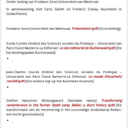
Onder leiding van Frediano Sessi (Universiteit van Mantoua)
In samenwerking met Carlo Saletti en Frédéric Crahay (Auschwitz in
Gedachtenis)
Frediano Sessi (Universiteit van Mantoua):
Présentation
(pdf)
[Voorstelling]
Sonia Combe (Institut des Sciences sociales du Politique – Universiteit van
Paris Ouest Nanterre-La Défense):
Le site mémoriel de Buchenwald
(pdf)
[De
herdenkingsplaats Buchenwald]
.
Jean-Charles Szurek (Institut des Sciences sociales du Politique –
Universiteit van Paris Ouest Nanterre-La Défense):
Le musée d’Auschwitz
revisité
(pdf)
[Een andere kijk op het Auschwitz-museum]
.
Steffen Hänschen (Bildungswerk Stanislaw Hantz):
Transforming
remembrance in the former death camp Bełżec: a short history
(pdf)
[De
transformatie van de herinnering in het voormalige dodenkamp
Bełżec
:
een korte geschiedenis]
.