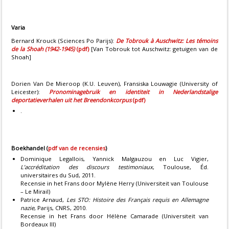
Varia
Bernard Krouck (Sciences Po Parijs):
De Tobrouk à Auschwitz: Les témoins
de la Shoah (1942-1945)
(pdf)
[Van Tobrouk tot Auschwitz: getuigen van de
Shoah]
Dorien Van De Mieroop (K.U. Leuven), Fransiska Louwagie (University of
Leicester):
Pronominagebruik en identiteit in Nederlandstalige
deportatieverhalen uit het Breendonkcorpus
(pdf)
.
Boekhandel (
pdf van de recensies
)
Dominique Legallois, Yannick Malgauzou en Luc Vigier,
L’accréditation des discours testimoniaux
, Toulouse, Éd.
universitaires du Sud, 2011.
Recensie in het Frans door Mylène Herry (Universiteit van Toulouse
– Le Mirail)
Patrice Arnaud,
Les STO: Histoire des Français requis en Allemagne
nazie
, Parijs, CNRS, 2010.
Recensie
in het Frans door Hélène Camarade (Universiteit van
Bordeaux III)