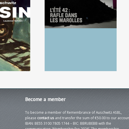
m, Dossin.
Richard Kalisz,
'Auschwitz,
Documentaire
ine
radiophonique « L’été 42.
Rafle dans les Marolles »
Become
a member
To become a member of Remembrance of Auschwitz ASBL,
please
contact us
and transfer the sum of €50.00 to our accoun
IBAN: BE55 3100 7805 1744 – BIC: BBRUBEBB with the
communication: ‘Membership fee 2026’. The membership