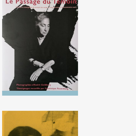
André Goldberg et
Dominique Rozenberg, Le
Passage du témoin