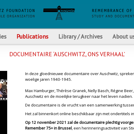
ies
Publications
Library / Archives
About u
DOCUMENTAIRE ‘AUSCHWITZ, ONS VERHAAL’
In deze gloednieuwe documentaire over Auschwitz, spreken 
woelige jaren 1940-1945.
Max Hamburger, Thérèse Granek, Nelly Basch, Régine Beer,
Auschwitz en de moeilijke terugkeer naar het leven nadien.
De documentaire is de vrucht van een samenwerking tussen S
Het zal binnenkort online beschikbaar zijn met ondertitels 
Op 12 november 2021 zal de documentaire plechtig voorgest
Remember 75+ in Brussel
, een herinneringsactiviteit van St