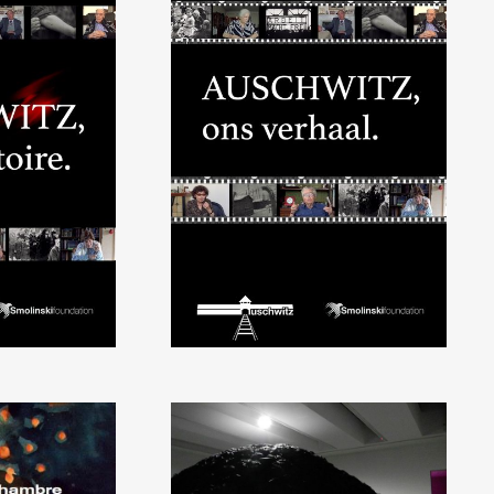
 Auschwitz.
Documentaire ‘Auschwitz,
oire »
ons verhaal’