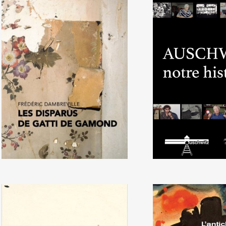
Frédéric Dambreville, Les
Documentaire «
Disparus de Gatti de
Notre hist
Gamond