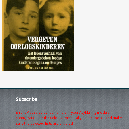
Vergeten oorlogskinderen:
Het levensverhaal van de
ondergedoken Joodse
kinderen Regina en Georges
Subscribe
Error : Please select some lists in your AcyMailing module
t
configuration for the field "Automatically subscribe to" and make
sure the selected lists are enabled