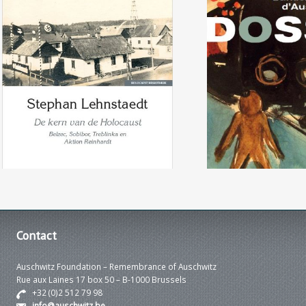
Stephan Lehnstaedt, De kern
Laurence Schra
van de Holocaust
L'antichambre d
éd.Rac
Contact
Auschwitz Foundation – Remembrance of Auschwitz
Rue aux Laines 17 box 50 – B-1000 Brussels
+32 (0)2 512 79 98
info@auschwitz.be