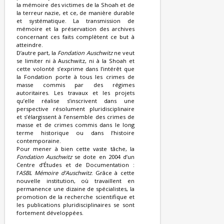
la mémoire des victimes de la Shoah et de
la terreur nazie, et ce, de manière durable
et systématique. La transmission de
mémoire et la préservation des archives
concernant ces faits complètent ce but à
atteindre.
D’autre part, la
Fondation Auschwitz
ne veut
se limiter ni à Auschwitz, ni à la Shoah et
cette volonté s’exprime dans l’intérêt que
la Fondation porte à tous les crimes de
masse commis par des régimes
autoritaires. Les travaux et les projets
qu’elle réalise s’inscrivent dans une
perspective résolument pluridisciplinaire
et s’élargissent à l’ensemble des crimes de
masse et de crimes commis dans le long
terme historique ou dans l’histoire
contemporaine.
Pour mener à bien cette vaste tâche, la
Fondation Auschwitz
se dote en 2004 d’un
Centre d’Études et de Documentation :
l’
ASBL Mémoire d’Auschwitz
. Grâce à cette
nouvelle institution, où travaillent en
permanence une dizaine de spécialistes, la
promotion de la recherche scientifique et
les publications pluridisciplinaires se sont
fortement développées.