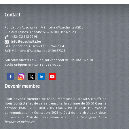
Contact
Fondation Auschwitz – Mémoire d'Auschwitz ASBL
Rue aux Laines, 17 boîte 50 – B-1000 Bruxelles
+32 (0)2 512 79 98
info@auschwitz.be
BCE Fondation Auschwitz : 0876787354
BCE Mémoire d'Auschwitz : 0420667323
Bureaux ouverts du lundi au vendredi de 9 h 30 à 16 h 30,
accès uniquement sur rendez-vous.
Devenir
membre
Pour devenir membre de l'ASBL Mémoire Auschwitz, il suffit de
nous contacter
et de verser, ensuite, la somme de 50,00 € sur le
compte IBAN BE55 3100 7805 1744 – BIC BBRUBEBB avec la
communication « Cotisation 2026 ». Ceci donne droit aux deux
numéros de 2026 de notre revue scientifique
Témoigner. Entre
histoire et mémoire
.