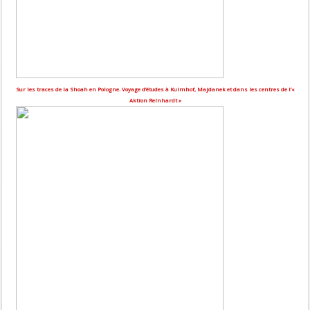
Sur les traces de la Shoah en Pologne. Voyage d’études à Kulmhof, Majdanek et dans les centres de l’«
Aktion Reinhardt »