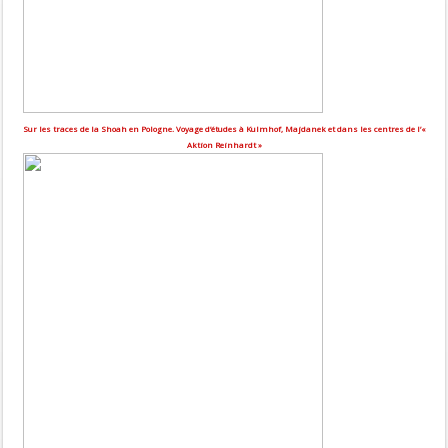
Sur les traces de la Shoah en Pologne. Voyage d’études à Kulmhof, Majdanek et dans les centres de l’«
Aktion Reinhardt »