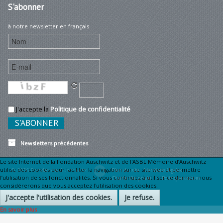
S'abonner
à notre newsletter en français
J'accepte la
Politique de confidentialité
Newsletters précédentes
Le site Internet de la Fondation Auschwitz et de l'ASBL Mémoire d’Auschwitz
utilise des cookies pour faciliter la navigation sur ce site web et permettre
© 2026 Fondation Auschwitz
Plan du site
Mentions légales •
l’utilisation de ses fonctionnalités. Si vous continuez à utiliser ce dernier, nous
Charte Vie privée •
Politique cookies
considérerons que vous acceptez l'utilisation des cookies.
J'accepte l'utilisation des cookies.
Je refuse.
En savoir plus