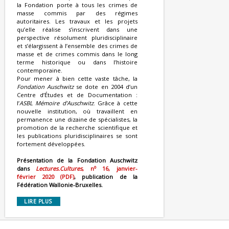
la Fondation porte à tous les crimes de
masse commis par des régimes
autoritaires. Les travaux et les projets
qu’elle réalise s’inscrivent dans une
perspective résolument pluridisciplinaire
et s’élargissent à l’ensemble des crimes de
masse et de crimes commis dans le long
terme historique ou dans l’histoire
contemporaine.
Pour mener à bien cette vaste tâche, la
Fondation Auschwitz
se dote en 2004 d’un
Centre d’Études et de Documentation :
l’
ASBL Mémoire d’Auschwitz
. Grâce à cette
nouvelle institution, où travaillent en
permanence une dizaine de spécialistes, la
promotion de la recherche scientifique et
les publications pluridisciplinaires se sont
fortement développées.
Présentation de la Fondation Auschwitz
o
dans
Lectures.Cultures
, n
16, janvier-
février 2020 (PDF)
, publication de la
Fédération Wallonie-Bruxelles.
LIRE PLUS