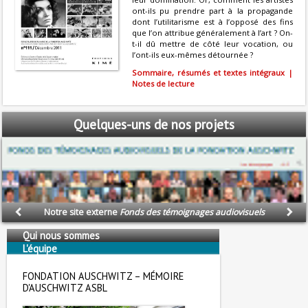
ont-ils pu prendre part à la propagande
dont l’utilitarisme est à l’opposé des fins
que l’on attribue généralement à l’art ? On-
t-il dû mettre de côté leur vocation, ou
l’ont-ils eux-mêmes détournée ?
Sommaire, résumés et textes intégraux |
Notes de lecture
Quelques-uns
de nos projets
Notre site externe
Fonds des témoignages audiovisuels
Qui nous sommes
L'équipe
Nous soutenons
FONDATION AUSCHWITZ – MÉMOIRE
D'AUSCHWITZ ASBL