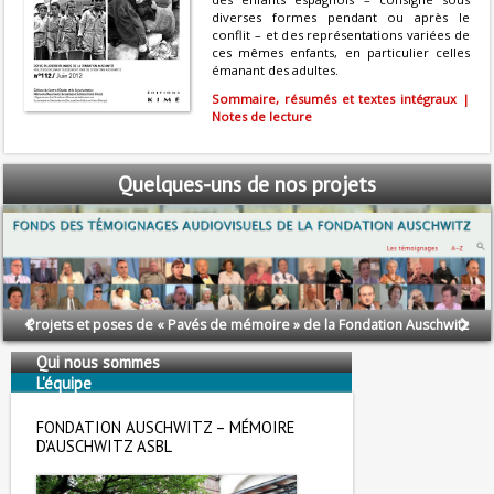
diverses formes pendant ou après le
conflit – et des représentations variées de
ces mêmes enfants, en particulier celles
émanant des adultes.
Sommaire, résumés et textes intégraux |
Notes de lecture
Quelques-uns
de nos projets
Projets et poses de « Pavés de mémoire » de la Fondation Auschwitz
Qui nous sommes
L'équipe
Nous soutenons
FONDATION AUSCHWITZ – MÉMOIRE
D'AUSCHWITZ ASBL