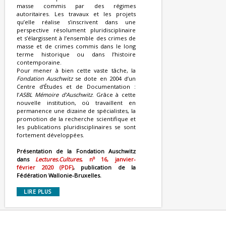
masse commis par des régimes
autoritaires. Les travaux et les projets
qu’elle réalise s’inscrivent dans une
perspective résolument pluridisciplinaire
et s’élargissent à l’ensemble des crimes de
masse et de crimes commis dans le long
terme historique ou dans l’histoire
contemporaine.
Pour mener à bien cette vaste tâche, la
Fondation Auschwitz
se dote en 2004 d’un
Centre d’Études et de Documentation :
l’
ASBL Mémoire d’Auschwitz
. Grâce à cette
nouvelle institution, où travaillent en
permanence une dizaine de spécialistes, la
promotion de la recherche scientifique et
les publications pluridisciplinaires se sont
fortement développées.
Présentation de la Fondation Auschwitz
o
dans
Lectures.Cultures
, n
16, janvier-
février 2020 (PDF)
, publication de la
Fédération Wallonie-Bruxelles.
LIRE PLUS