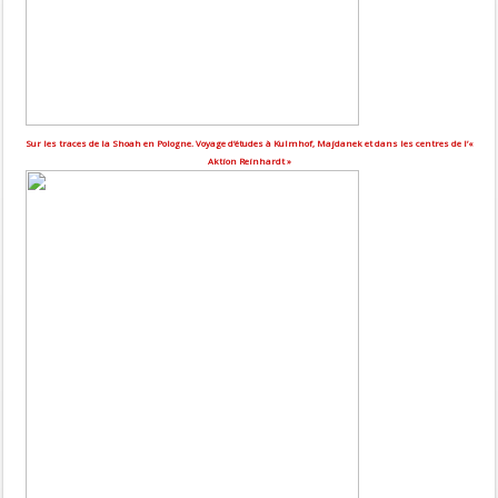
Sur les traces de la Shoah en Pologne. Voyage d’études à Kulmhof, Majdanek et dans les centres de l’«
Aktion Reinhardt »