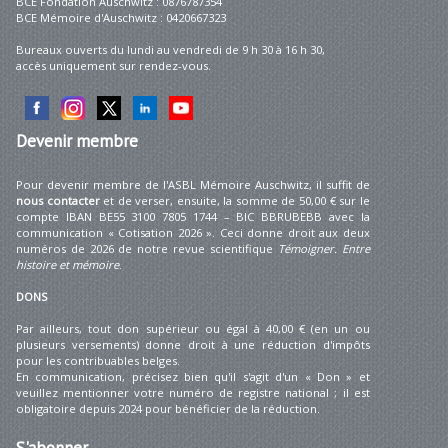
BCE Fondation Auschwitz : 0876787354
BCE Mémoire d'Auschwitz : 0420667323
Bureaux ouverts du lundi au vendredi de 9 h 30 à 16 h 30,
accès uniquement sur rendez-vous.
Devenir
membre
Pour devenir membre de l'ASBL Mémoire Auschwitz, il suffit de
nous contacter
et de verser, ensuite, la somme de 50,00 € sur le
compte IBAN BE55 3100 7805 1744 – BIC BBRUBEBB avec la
communication « Cotisation 2026 ». Ceci donne droit aux deux
numéros de 2026 de notre revue scientifique
Témoigner. Entre
histoire et mémoire
.
DONS
Par ailleurs, tout don supérieur ou égal à 40,00 € (en un ou
plusieurs versements) donne droit à une réduction d'impôts
pour les contribuables belges.
En communication, précisez bien qu'il s'agit d'un « Don » et
veuillez mentionner votre numéro de registre national ; il est
obligatoire depuis 2024 pour bénéficier de la réduction.
S'abonner