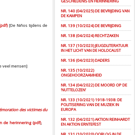
GESCHIEDENIS EN HERINNERING
NR. 140 (04/2025) DE BEVRIJDING VAN
DE KAMPEN
pdf)
[De Niños tijdens de
NR. 139 (10/2024) DE BEVRIJDING
NR. 138 (04/2024) RECHTZAKEN
NR. 137 (10/2023) JEUGDLITERATUUR
IN HET LICHT VAN DE HOLOCAUST
NR. 136 (04/2023) DADERS
te veel mensen]
NR. 135 (10/2022)
ONGEHOORZAAMHEID
NR. 134 (04/2022) DE MOORD OP DE
‘NUTTELOZEN’
NR. 133 (10/2021) 1918-1938: DE
POLITISERING VAN DE MUZIEK IN
EUROPA
oration des victimes du
NR. 132 (04/2021) AKTION REINHARDT
 de herinnering (pdf)
,
EN AKTION ERNTEFEST
NR. 131 (10/2020) OORLOG IN DE