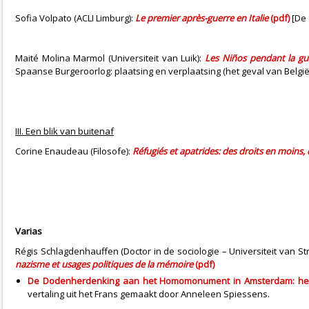
Sofia Volpato (ACLI Limburg):
Le premier après-guerre en Italie
(pdf)
[De 
Maité Molina Marmol (Universiteit van Luik):
Les Niños pendant la gue
Spaanse Burgeroorlog: plaatsing en verplaatsing (het geval van België
III. Een blik van buitenaf
Corine Enaudeau (Filosofe):
Réfugiés et apatrides: des droits en moins
Varias
Régis Schlagdenhauffen (Doctor in de sociologie – Universiteit van St
nazisme et usages politiques de la mémoire
(pdf)
De Dodenherdenking aan het Homomonument in Amsterdam: herden
vertaling uit het Frans gemaakt door Anneleen Spiessens.