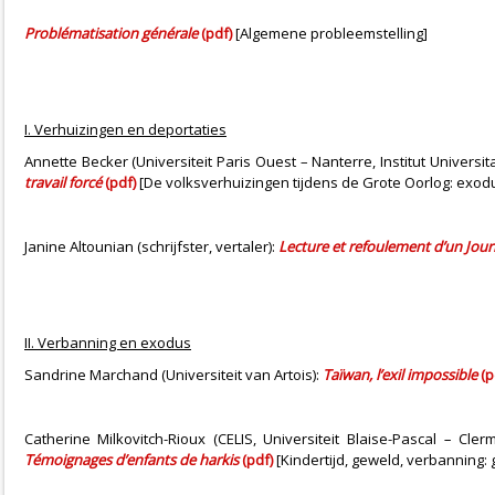
Problématisation générale
(pdf)
[Algemene probleemstelling]
I. Verhuizingen en deportaties
Annette Becker (Universiteit Paris Ouest – Nanterre, Institut Universit
travail forcé
(pdf)
[De volksverhuizingen tijdens de Grote Oorlog: exo
Janine Altounian (schrijfster, vertaler):
Lecture et refoulement d’un Jour
II. Verbanning en exodus
Sandrine Marchand (Universiteit van Artois):
Taïwan, l’exil impossible
(p
Catherine Milkovitch-Rioux (CELIS, Universiteit Blaise-Pascal
–
Clermo
Témoignages d’enfants de harkis
(pdf)
[Kindertijd, geweld, verbanning: