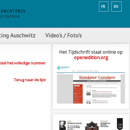
FR
EN
ting Auschwitz
Video's / Foto's
Het Tijdschrift staat online op
openedition.org
stel het volledige nummer
Terug naar de lijst