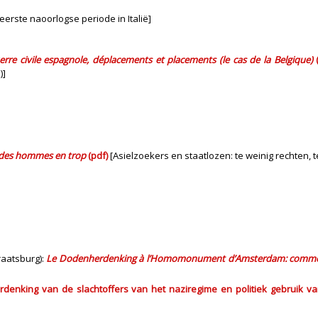
eerste naoorlogse periode in Italië]
rre civile espagnole, déplacements et placements (le cas de la Belgique)
(
)]
, des hommes en trop
(pdf)
[Asielzoekers en staatlozen: te weinig rechten, 
raatsburg):
Le Dodenherdenking à l’Homomonument d’Amsterdam: commém
king van de slachtoffers van het naziregime en politiek gebruik van