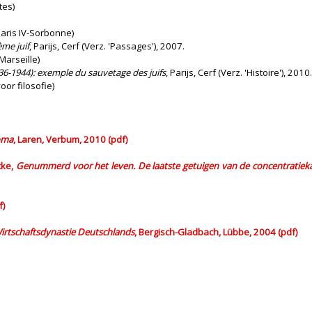
tes)
Paris IV-Sorbonne)
ème juif
, Parijs, Cerf (Verz. 'Passages'), 2007.
Marseille)
936-1944): exemple du sauvetage des juifs
, Parijs, Cerf (Verz. 'Histoire'), 2010.
oor filosofie)
Roma
, Laren, Verbum, 2010 (pdf)
cke,
Genummerd voor het leven. De laatste getuigen van de concentratiek
f)
 Wirtschaftsdynastie Deutschlands
, Bergisch-Gladbach, Lübbe, 2004 (pdf)