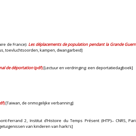
aire de France):
Les déplacements de population pendant la Grande Guerre 
dus, toevluchtsoorden, kampen, dwangarbeid]
nal de déportation
(pdf)
[Lectuur en verdringing: een deportatiedagboek]
df)
[Taiwan, de onmogelijke verbanning]
nt-Ferrand 2, Institut d’Histoire du Temps Présent (IHTP) ̶ CNRS, Pari
 getuigenissen van kinderen van harki's]