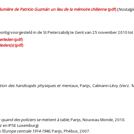
 lumière de Patricio Guzmán un lieu de la mémoire chilienne
(pdf)
[
Nostalgi
oorlog
voorgesteld in de St Pietersabdij te Gent van 25 november 2010 tot
verleden
(pdf)
leden(s)
(pdf)
ination des handicapés physiques et mentaux
, Parijs, Calmann-Lévy (Verz. '
n: quand des policiers se mettent à table
, Parijs, Nouveau Monde, 2010.
z en IPSE Luxemburg)
s l’Europe centrale 1914-1946
, Parijs, Phébus, 2007.