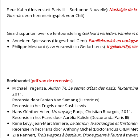
Fleur Kuhn (Universiteit Paris III – Sorbonne Nouvelle):
Nostalgie de la
Guzmán: een herinneringsplek voor Chili]
Gezichtspunten over de tentoonstelling
Gekleurd verleden. Familie in 
Anneleen Spiessens (Hogeschool Gent):
Familiekroniek en oorlogs
Philippe Mesnard (vzw Auschwitz in Gedachtenis):
Ingekleurd(e) ver
Boekhandel
(
pdf van de recensies
)
Michaël Tregenza,
Aktion T4. Le secret d’État des nazis: l’exterm
2011.
Recensie door Fabian Van Samang (Historicus)
Recensie
in het Engels door Sash Lewis
Hans Günther Adler,
Un voyage
, Parijs, Christian Bourgois, 2011.
Recensie
in het Frans door Aurélia Kaliski (Doctoranda Paris III)
René Lévy, Jean-Marc Berlière,
Le témoin, le sociologue et l’historie
Recensie
in het Frans door Anthony Michel (Doctorandus CREM Met
Zila Rennert,
Trois wagons à bestiaux. D’une guerre à l’autre à traver