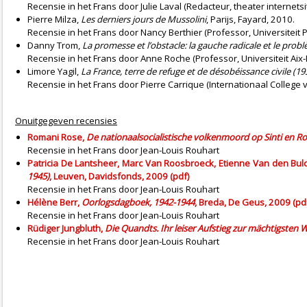
Recensie
in het Frans door Julie Laval (Redacteur, theater internetsi
Pierre Milza,
Les derniers jours de Mussolini
, Parijs, Fayard, 2010.
Recensie
in het Frans door Nancy Berthier (Professor, Universiteit 
Danny Trom,
La promesse et l’obstacle: la gauche radicale et le probl
Recensie
in het Frans door Anne Roche (Professor, Universiteit Aix-
Limore Yagil,
La France, terre de refuge et de désobéissance civile (1
Recensie
in het Frans door Pierre Carrique (Internationaal College v
Onuitgegeven recensies
Romani Rose,
De nationaalsocialistische volkenmoord op Sinti en 
Recensie
in het Frans door Jean-Louis Rouhart
Patricia De Lantsheer, Marc Van Roosbroeck, Etienne Van den Bul
1945)
, Leuven, Davidsfonds, 2009 (pdf)
Recensie
in het Frans door Jean-Louis Rouhart
Hélène Berr,
Oorlogsdagboek, 1942-1944
, Breda, De Geus, 2009 (pd
Recensie
in het Frans door Jean-Louis Rouhart
Rüdiger Jungbluth,
Die Quandts. Ihr leiser Aufstieg zur mächtigsten
Recensie
in het Frans door Jean-Louis Rouhart