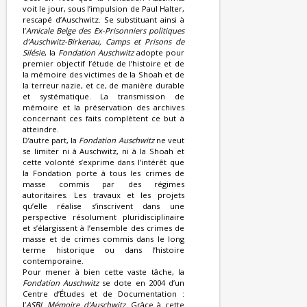
voit le jour, sous l’impulsion de Paul Halter,
rescapé d’Auschwitz. Se substituant ainsi à
l’
Amicale Belge des Ex-Prisonniers politiques
d’Auschwitz-Birkenau, Camps et Prisons de
Silésie
, la
Fondation Auschwitz
adopte pour
premier objectif l’étude de l’histoire et de
la mémoire des victimes de la Shoah et de
la terreur nazie, et ce, de manière durable
et systématique. La transmission de
mémoire et la préservation des archives
concernant ces faits complètent ce but à
atteindre.
D’autre part, la
Fondation Auschwitz
ne veut
se limiter ni à Auschwitz, ni à la Shoah et
cette volonté s’exprime dans l’intérêt que
la Fondation porte à tous les crimes de
masse commis par des régimes
autoritaires. Les travaux et les projets
qu’elle réalise s’inscrivent dans une
perspective résolument pluridisciplinaire
et s’élargissent à l’ensemble des crimes de
masse et de crimes commis dans le long
terme historique ou dans l’histoire
contemporaine.
Pour mener à bien cette vaste tâche, la
Fondation Auschwitz
se dote en 2004 d’un
Centre d’Études et de Documentation :
l’
ASBL Mémoire d’Auschwitz
. Grâce à cette