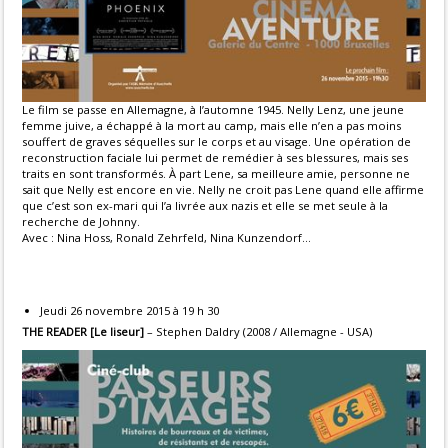
Le film se passe en Allemagne, à l’automne 1945. Nelly Lenz, une jeune
femme juive, a échappé à la mort au camp, mais elle n’en a pas moins
souffert de graves séquelles sur le corps et au visage. Une opération de
reconstruction faciale lui permet de remédier à ses blessures, mais ses
traits en sont transformés. À part Lene, sa meilleure amie, personne ne
sait que Nelly est encore en vie. Nelly ne croit pas Lene quand elle affirme
que c’est son ex-mari qui l’a livrée aux nazis et elle se met seule à la
recherche de Johnny.
Avec : Nina Hoss, Ronald Zehrfeld, Nina Kunzendorf...
Jeudi 26 novembre 2015 à 19 h 30
THE READER [Le liseur]
– Stephen Daldry (2008 / Allemagne - USA)