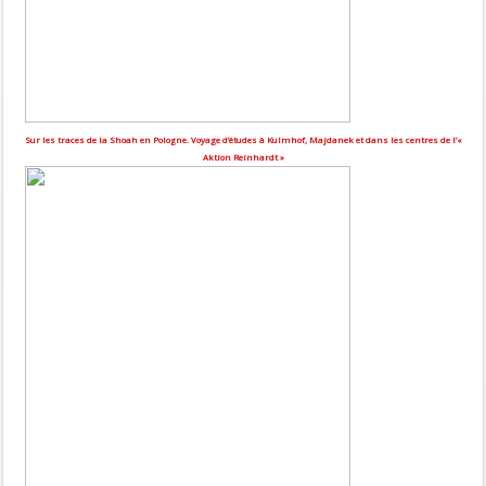
Sur les traces de la Shoah en Pologne. Voyage d’études à Kulmhof, Majdanek et dans les centres de l’«
Aktion Reinhardt »