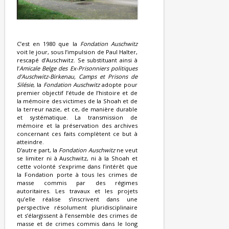
C’est en 1980 que la
Fondation Auschwitz
voit le jour, sous l’impulsion de Paul Halter,
rescapé d’Auschwitz. Se substituant ainsi à
l’
Amicale Belge des Ex-Prisonniers politiques
d’Auschwitz-Birkenau, Camps et Prisons de
Silésie
, la
Fondation Auschwitz
adopte pour
premier objectif l’étude de l’histoire et de
la mémoire des victimes de la Shoah et de
la terreur nazie, et ce, de manière durable
et systématique. La transmission de
mémoire et la préservation des archives
concernant ces faits complètent ce but à
atteindre.
D’autre part, la
Fondation Auschwitz
ne veut
se limiter ni à Auschwitz, ni à la Shoah et
cette volonté s’exprime dans l’intérêt que
la Fondation porte à tous les crimes de
masse commis par des régimes
autoritaires. Les travaux et les projets
qu’elle réalise s’inscrivent dans une
perspective résolument pluridisciplinaire
et s’élargissent à l’ensemble des crimes de
masse et de crimes commis dans le long