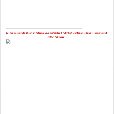
Sur les traces de la Shoah en Pologne. Voyage d’études à Kulmhof, Majdanek et dans les centres de l’«
Aktion Reinhardt »