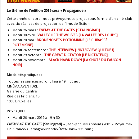
Le thème de l'édition 2019 sera « Propagande »
Cette année encore, nous prévoyons ce projet sous forme d’un ciné-club
avec six séances de projection de films de fiction :
Mardi 26 mars :
ENEMY AT THE GATES [STALINGRAD]
Mardi 30 avril :
VALLEY OF THE WOLVES [LA VALLÉE DES LOUPS]
Mardi 28 mai :
BRONENOSETS POTIOMKINE [LE CUIRASSÉ
POTEMKINE]
Mardi 24 septembre :
THE INTERVIEW [L'INTERVIEW QUI TUE !]
Mardi 29 octobre :
THE GREAT DICTATOR [LE DICTATEUR]
Mardi 26 novembre :
BLACK HAWK DOWN [LA CHUTE DU FAUCON
NOIR]
Modalités pratiques :
Toutes les séances auront lieu à 19 h 30 au :
CINÉMA AVENTURE
Galerie du Centre
Rue des Fripiers, 15
1000 Bruxelles
Prix : 6,00 €
Mardi 26 mars 2019 à 19 h 30
ENEMY AT THE GATES
[Stalingrad]
– Jean-Jacques Annaud (2001 – Royaume-
Uni/France/Allemagne/Irlande/États-Unis – 131 min.)