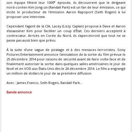
e
son équipe fêtent leur 1000
épisode, ils découvrent que le dirigeant
nord-coréen Kim Jong-un (Randall Park) est un fan de leur émission, ce qui
incite le producteur de l'émission Aaron Rapoport (Seth Rogen) à lui
proposer une interview.
Cependant l'agent de la CIA, Lacey (Lizzy Caplan) propose à Dave et Aaron
d'assassiner Kim pour faciliter un coup d'État. Ces derniers acceptent à
contrecœur. Arrivés en Corée du Nord, ils s'apercevront que tout ne se
passe pas aussi bien que prévu.
À la suite d'une vague de piratage et à des menaces terroristes, Sony
Pictures Entertainment annonce l'annulation de la sortie du film prévue le
25 décembre 2014 pour raisons de sécurité avant de faire volte-face et de
finalement autoriser la sortie dans quelques salles américaines le jour de
Noël et en VOD aux États-Unis dès le 24 décembre 2014. Le film a engrangé
un million de dollars le jour de sa première diffusion.
Avec : James Franco, Seth Rogen, Randall Park...
Bande annonce