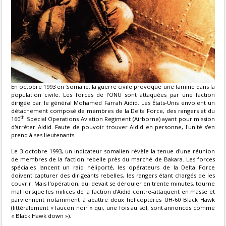
En octobre 1993 en Somalie, la guerre civile provoque une famine dans la
population civile. Les forces de l'ONU sont attaquées par une faction
dirigée par le général Mohamed Farrah Aidid. Les États-Unis envoient un
détachement composé de membres de la Delta Force, des rangers et du
th
160
Special Operations Aviation Regiment (Airborne) ayant pour mission
d'arrêter Aidid. Faute de pouvoir trouver Aidid en personne, l'unité s'en
prend à ses lieutenants.
Le 3 octobre 1993, un indicateur somalien révèle la tenue d'une réunion
de membres de la faction rebelle près du marché de Bakara. Les forces
spéciales lancent un raid héliporté, les opérateurs de la Delta Force
doivent capturer des dirigeants rebelles, les rangers étant chargés de les
couvrir. Mais l'opération, qui devait se dérouler en trente minutes, tourne
mal lorsque les milices de la faction d'Aidid contre-attaquent en masse et
parviennent notamment à abattre deux hélicoptères UH-60 Black Hawk
(littéralement « faucon noir » qui, une fois au sol, sont annoncés comme
« Black Hawk down »).