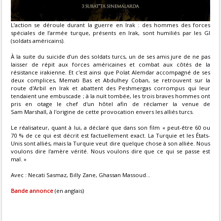
L’action se déroule durant la guerre en Irak : des hommes des forces
spéciales de l’armée turque, présents en Irak, sont humiliés par les GI
(soldats américains).
À la suite du suicide d’un des soldats turcs, un de ses amis jure de ne pas
laisser de répit aux forces américaines et combat aux côtés de la
résistance irakienne. Et c'est ainsi que Polat Alemdar accompagné de ses
deux complices, Memati Bas et Abdulhey Coban, se retrouvent sur la
route d'Arbil en Irak et abattent des Peshmergas corrompus qui leur
tendaient une embuscade ; à la nuit tombée, les trois braves hommes ont
pris en otage le chef d'un hôtel afin de réclamer la venue de
Sam Marshall, à l'origine de cette provocation envers les alliés turcs.
Le réalisateur, quant à lui, a déclaré que dans son film « peut-être 60 ou
70 % de ce qui est décrit est factuellement exact. La Turquie et les États-
Unis sont alliés, mais la Turquie veut dire quelque chose à son alliée. Nous
voulons dire l'amère vérité. Nous voulons dire que ce qui se passe est
mal. »
Avec : Necati Sasmaz, Billy Zane, Ghassan Massoud...
Bande annonce
(en anglais)