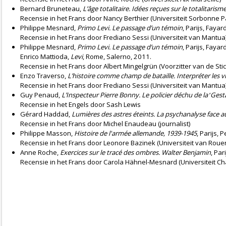
Bernard Bruneteau,
L’âge totalitaire. Idées reçues sur le totalitarism
Recensie
in het Frans door Nancy Berthier (Universiteit Sorbonne Pa
Philippe Mesnard,
Primo Levi. Le passage d’un témoin
, Parijs, Fayar
Recensie
in het Frans door Frediano Sessi (Universiteit van Mantua
Philippe Mesnard,
Primo Levi. Le passage d’un témoin
, Parijs, Fayar
Enrico Mattioda,
Levi
, Rome, Salerno, 2011.
Recensie
in het Frans door Albert Mingelgrün (Voorzitter van de Sti
Enzo Traverso,
L’histoire comme champ de bataille. Interpréter les v
Recensie
in het Frans door Frediano Sessi (Universiteit van Mantua
Guy Penaud,
L’Inspecteur Pierre Bonny. Le policier déchu de la
‘
Gest
Recensie
in het Engels door Sash Lewis
Gérard Haddad,
Lumières des astres éteints. La psychanalyse face 
Recensie
in het Frans door Michel Enaudeau (journalist)
Philippe Masson,
Histoire de l'armée allemande, 1939-1945
, Parijs, 
Recensie
in het Frans door Leonore Bazinek (Universiteit van Roue
Anne Roche,
Exercices sur le tracé des ombres. Walter Benjamin
, Par
Recensie
in het Frans door Carola Hähnel-Mesnard (Universiteit Char