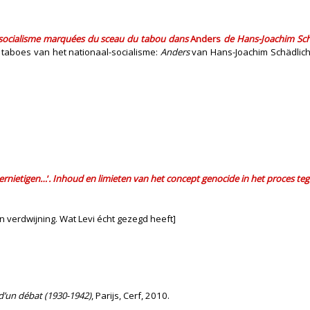
l-socialisme marquées du sceau du tabou dans
Anders
de Hans-Joachim Sch
 taboes van het nationaal-socialisme:
Anders
van Hans-Joachim Schädlic
vernietigen…
’
. Inhoud en limieten van het concept genocide in het proces te
jn verdwijning. Wat Levi écht gezegd heeft]
 d’un débat (1930-1942)
, Parijs, Cerf, 2010.