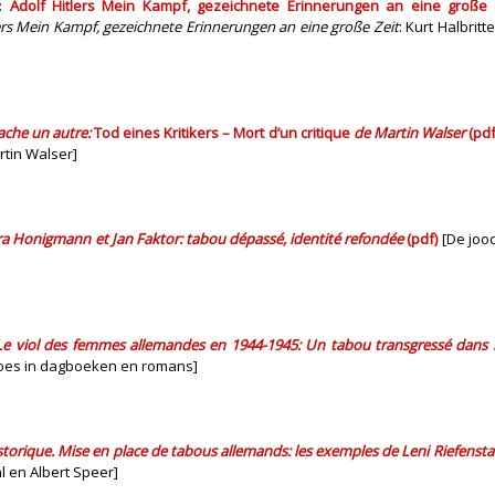
):
Adolf Hitlers Mein Kampf, gezeichnete Erinnerungen an eine große 
ers Mein Kampf, gezeichnete Erinnerungen an eine große Zeit
: Kurt Halbrit
ache un autre:
Tod eines Kritikers – Mort d’un critique
de Martin Walser
(pdf
rtin Walser]
ra Honigmann et Jan Faktor: tabou dépassé, identité refondée
(pdf)
[De jood
Le viol des femmes allemandes en 1944-1945: Un tabou transgressé dans l
boes in dagboeken en romans]
torique. Mise en place de tabous allemands: les exemples de Leni Riefenstah
l en Albert Speer]