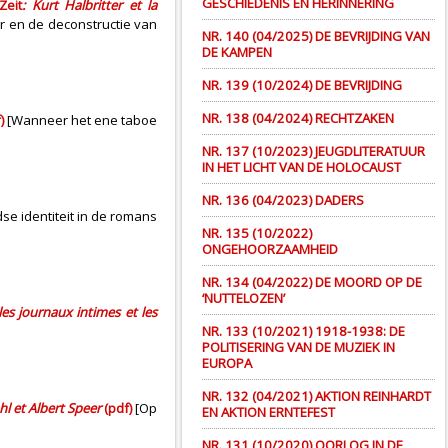
GESCHIEDENIS EN HERINNERING
Zeit
: Kurt Halbritter et la
ter en de deconstructie van
NR. 140 (04/2025) DE BEVRIJDING VAN
DE KAMPEN
NR. 139 (10/2024) DE BEVRIJDING
NR. 138 (04/2024) RECHTZAKEN
)
[Wanneer het ene taboe
NR. 137 (10/2023) JEUGDLITERATUUR
IN HET LICHT VAN DE HOLOCAUST
NR. 136 (04/2023) DADERS
se identiteit in de romans
NR. 135 (10/2022)
ONGEHOORZAAMHEID
NR. 134 (04/2022) DE MOORD OP DE
‘NUTTELOZEN’
es journaux intimes et les
NR. 133 (10/2021) 1918-1938: DE
POLITISERING VAN DE MUZIEK IN
EUROPA
NR. 132 (04/2021) AKTION REINHARDT
l et Albert Speer
(pdf)
[Op
EN AKTION ERNTEFEST
NR. 131 (10/2020) OORLOG IN DE