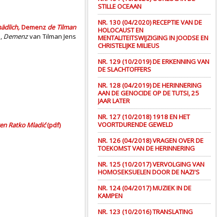
STILLE OCEAAN
NR. 130 (04/2020) RECEPTIE VAN DE
ädlich,
Demenz
de Tilman
HOLOCAUST EN
h,
Demenz
van Tilman Jens
MENTALITEITSWIJZIGING IN JOODSE EN
CHRISTELIJKE MILIEUS
NR. 129 (10/2019) DE ERKENNING VAN
DE SLACHTOFFERS
NR. 128 (04/2019) DE HERINNERING
AAN DE GENOCIDE OP DE TUTSI, 25
JAAR LATER
NR. 127 (10/2018) 1918 EN HET
VOORTDURENDE GEWELD
gen Ratko Mladić
(pdf)
NR. 126 (04/2018) VRAGEN OVER DE
TOEKOMST VAN DE HERINNERING
NR. 125 (10/2017) VERVOLGING VAN
HOMOSEKSUELEN DOOR DE NAZI'S
NR. 124 (04/2017) MUZIEK IN DE
KAMPEN
NR. 123 (10/2016) TRANSLATING