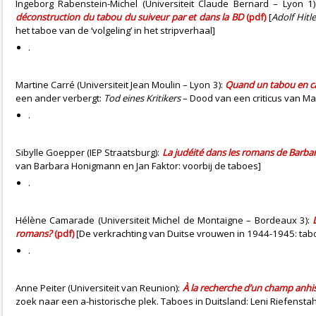
Ingeborg Rabenstein-Michel (Universiteit Claude Bernard – Lyon 1
déconstruction du tabou du suiveur par et dans la BD
(pdf)
[
Adolf Hitl
het taboe van de ‘volgeling’ in het stripverhaal]
.
Martine Carré (Universiteit Jean Moulin – Lyon 3):
Quand un tabou en c
een ander verbergt:
Tod eines Kritikers
– Dood van een criticus van Ma
.
Sibylle Goepper (IEP Straatsburg):
La judéité dans les romans de Barba
van Barbara Honigmann en Jan Faktor: voorbij de taboes]
.
Hélène Camarade (Universiteit Michel de Montaigne – Bordeaux 3):
romans?
(pdf)
[De verkrachting van Duitse vrouwen in 1944-1945: ta
.
Anne Peiter (Universiteit van Reunion):
À la recherche d’un champ anhis
zoek naar een a-historische plek. Taboes in Duitsland: Leni Riefenstah