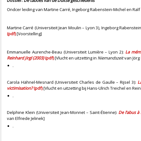
Dossier:
De taboes van de Duitse geschiedenis
Ondcer leiding van Martine Carré, Ingeborg Rabenstein-Michel en Ralf
Martine Carré (Universiteit Jean Moulin – Lyon 3), Ingeborg Rabenstein-
(pdf)
[Voorstelling]
Emmanuelle Aurenche-Beau (Universiteit Lumière – Lyon 2):
La mémo
Reinhard Jirgl (2003)
(pdf)
[Vlucht en uitzetting in
Niemandszeit
van Jörg
.
Carola Hähnel-Mesnard (Universiteit Charles de Gaulle – Rijsel 3):
L
victimisation?
(pdf)
[Vlucht en uitzetting bij Hans-Ulrich Treichel en Re
.
Delphine Klein (Universiteit Jean-Monnet – Saint-Étienne):
De l’abus à 
van Elfriede Jelinek]
.