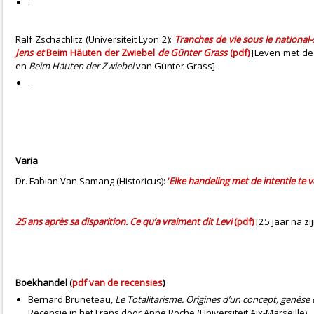
.
Ralf Zschachlitz (Universiteit Lyon 2):
Tranches de vie sous le nationa
Jens et
Beim Häuten der Zwiebel
de Günter Grass
(pdf)
[Leven met de
en
Beim Häuten der Zwiebel
van Günter Grass]
.
Varia
Dr. Fabian Van Samang (Historicus):
‘
Elke handeling met de intentie te 
25 ans après sa disparition. Ce qu’a vraiment dit Levi
(pdf)
[25 jaar na zi
Boekhandel
(
pdf van de recensies
)
Bernard Bruneteau,
Le Totalitarisme. Origines d’un concept, genèse
Recensie in het Frans door Anne Roche (Universiteit Aix-Marseille)