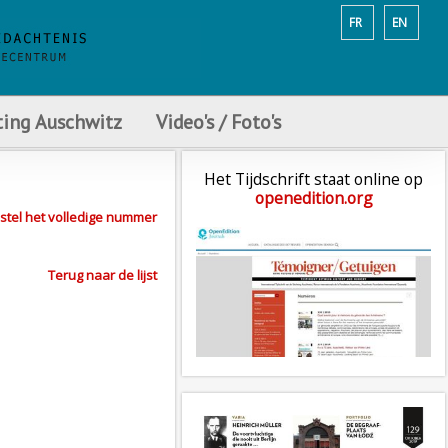
FR
EN
ting Auschwitz
Video's / Foto's
Het Tijdschrift staat online op
openedition.org
stel het volledige nummer
Terug naar de lijst