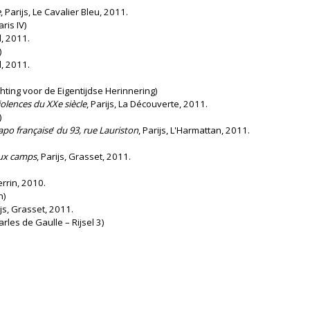
e
, Parijs, Le Cavalier Bleu, 2011.
ris IV)
d, 2011.
)
d, 2011.
chting voor de Eigentijdse Herinnering)
iolences du XXe siècle
, Parijs, La Découverte, 2011.
)
apo française
’
du 93, rue Lauriston
, Parijs, L'Harmattan, 2011.
aux camps
, Parijs, Grasset, 2011.
Perrin, 2010.
n)
ijs, Grasset, 2011.
les de Gaulle – Rijsel 3)