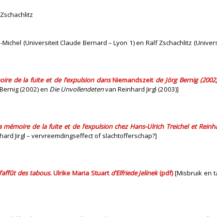
 Zschachlitz
Michel (Universiteit Claude Bernard – Lyon 1) en Ralf Zschachlitz (Univers
ire de la fuite et de l’expulsion dans
Niemandszeit
de Jörg Bernig (2002
 Bernig (2002) en
Die Unvollendeten
van Reinhard Jirgl (2003)]
a mémoire de la fuite et de l’expulsion chez Hans-Ulrich Treichel et Reinha
inhard Jirgl – vervreemdingseffect of slachtofferschap?]
l’affût des tabous.
Ulrike Maria Stuart
d’Elfriede Jelinek
(pdf)
[Misbruik en 