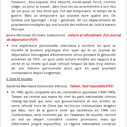
l’invasion ; être expulsé, être déporté, mode passif, forcé, comme
otage, ou pour le travail ; dans tous les cas arrachement à son lieu
de vie pour un lieu d’exil que l’on sait temporaire, le temps de la
guerre. Mais un temporaire qui souvent dure quatre ans. On
tentera une typologie – trop – générale, de ces déplacements de
populations multiples qui ont touché des millions de civils à travers
l’Europe.
Janine Altounian (Écrivain, traductrice) :
Lecture et refoulement d’un Journal
de déportation
(PDF)
Une expérience personnelle cherchera à montrer en quoi se
modifie la position psychique d’un sujet qui lit un Journal de
déportation témoignant d’événements vécus pendant le génocide
arménien de 1915 ; en quoi cette lecture modifie son rapport à la
vérité et lui révèle qu’il avait refoulé l’impact de faits trop intimes
de son histoire personnelle alors qu’il en avait pourtant
connaissance depuis longtemps.
II. Exils et exodes
Sandrine Marchand (Université d’Artois) :
Taïwan, l’exil impossible
(PDF)
En 1945, après cinquante ans de colonisation japonaise (1895-1945),
Taïwan est remise aux mains du chef du parti nationaliste chinois
Chiang Kai-shek qui, avec son gouvernement et son armée, se
verra refoulé hors de Chine par les forces communistes dirigées
par Mao, lors de la guerre civile qui s’achèvera en 1949. Les
Continentaux, ainsi nommés par les Taïwanais de souche, vivront
un exil au départ considéré comme provisoire, mais qui
s’éternisera jusqu’à aujourd’hui. Le régime nationaliste construit