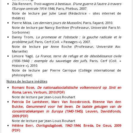
Zila Rennert,
Trois wagons à bestiaux. D’une guerre à l’autre à travers
l’Europe centrale 1914-1946
, Paris, Phébus, 2007.
Note de lecture par Julie Laval (Rédactrice – sites internet de
théâtre)
Pierre Milza,
Les derniers jours de Mussolini
, Paris, Fayard, 2010.
Note de lecture par Nancy Berthier (Professeur, Université Paris IV-
Sorbonne)
Danny Trom,
La promesse et l’obstacle : la gauche radicale et le
problème juif
, Paris, Cerf (Coll. « Passages »), 2007.
Note de lecture par Anne Roche (Professeur, Université Aix-
Marseille)
Limore Yagil,
La France, terre de refuge et de désobéissance civile
(1936-1944) : exemple du sauvetage des juifs
, Paris, Cerf (Coll. «
Histoire »), 2010.
Note de lecture par Pierre Carrique (Collège international de
philosophie)
Notes de lecture inédites
Romani Rose,
De nationaalsocialistische volkenmoord op Sinti en
Roma
, Laren, Verbum, 2010 (PDF)
Note de lecture par Jean-Louis Rouhart
Patricia De Lantsheer, Marc Van Roosbroeck, Etienne Van den
Bulcke,
Genummerd voor het leven. De laatste getuigen van de
concentratiekampen in Europa (1940-1945)
, Leuven, Davidsfonds,
2009 (PDF)
Note de lecture par Jean-Louis Rouhart
Hélène Berr,
Oorlogsdagboek, 1942-1944
, Breda, De Geus, 2009
(PDF)