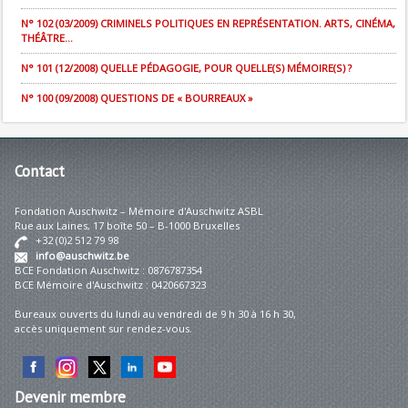
N° 102 (03/2009) CRIMINELS POLITIQUES EN REPRÉSENTATION. ARTS, CINÉMA,
THÉÂTRE...
N° 101 (12/2008) QUELLE PÉDAGOGIE, POUR QUELLE(S) MÉMOIRE(S) ?
N° 100 (09/2008) QUESTIONS DE « BOURREAUX »
Contact
Fondation Auschwitz – Mémoire d'Auschwitz ASBL
Rue aux Laines, 17 boîte 50 – B-1000 Bruxelles
+32 (0)2 512 79 98
info@auschwitz.be
BCE Fondation Auschwitz : 0876787354
BCE Mémoire d'Auschwitz : 0420667323
Bureaux ouverts du lundi au vendredi de 9 h 30 à 16 h 30,
accès uniquement sur rendez-vous.
Devenir
membre