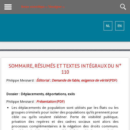
Revue scientifique « Témoigner »
NL
EN
SOMMAIRE, RÉSUMÉS ET TEXTES INTÉGRAUX DU N°
110
Philippe Mesnard :
Éditorial : Demande de fable, exigence de vérité
(PDF)
Dossier :
Déplacements, déportations, exils
Philippe Mesnard :
Présentation
(PDF)
Les déplacements de population sont utilisés par les États ou les
groupes criminels pour isoler des populations qu’ils prennent pour
cible ou qu’ils veulent s’aliéner. Perte de visibilité publique,
privation des repères et des cadres sociaux sont alors des
processus complémentaires à la négation des droits communs.