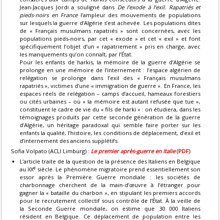
Jean-Jacques Jordi a souligné dans
De l’exode à l’exil. Rapatriés et
pieds-noirs en France
l’ampleur des mouvements de populations
sur lesquels la guerre d’Algérie s’est achevée. Les populations dites
de « Français musulmans rapatriés » sont concernées, avec les
populations pieds-noirs, par cet « exode » et cet « exil » et font
spécifiquement l’objet d’un « rapatriement » pris en charge, avec
les manquements qu’on connaît, par l’État.
Pour les enfants de harkis, la mémoire de la guerre d’Algérie se
prolonge en une mémoire de l’internement : l’espace algérien de
relégation se prolonge dans l’exil des « Français musulmans
rapatriés », victimes d’une « immigration de guerre ». En France, les
espaces réels de relégation – camps d’accueil, hameaux forestiers
ou cités urbaines – où « la mémoire est autant refusée que tue »,
constituent le cadre de vie du « fils de harki » : on étudiera, dans les
témoignages produits par cette seconde génération de la guerre
d’Algérie, un héritage paradoxal qui semble faire porter sur les
enfants la qualité, l’histoire, les conditions de déplacement, d’exil et
d’internement des anciens supplétifs.
Sofia Volpato (ACLI Limburg) :
Le premier après-guerre en Italie
(PDF)
L’article traite de la question de la présence des Italiens en Belgique
e
au XX
siècle. Le phénomène migratoire prend essentiellement son
essor après la Première Guerre mondiale : les sociétés de
charbonnage cherchent de la main-d’œuvre à l’étranger pour
gagner la « bataille du charbon », en stipulant les premiers accords
pour le recrutement collectif sous contrôle de l’État. À la veille de
la Seconde Guerre mondiale, on estime que 30 000 Italiens
résident en Belgique. Ce déplacement de population entre les