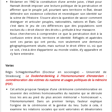
Réclamer en 1942 la constitution d'une armée juive, c'était pour
Hannah Arendt imposer une lecture politique de la persécution et
affirmer que le peuple juif, pourtant sans territoire ni État, devait
défendre son existence collective et revendiquer son identité sur
la scène de l'Histoire. S'ouvre alors la question de savoir comment
distinguer et articuler peuples, nationalités, nations et États. Car
c'est dans le jeu de ces différences que des populations sont
exclues du « droit d'avoir des droits », prélude à leur massacre.
Nous chercherons à comprendre ce que la persécution doit à la
confusion entre droit, territoire et identité. Réfugiés et apatrides
sont ces parias qui ont perdu, non seulement une demeure
géographiquement située, mais surtout le droit d'être ici, où que
ce soit, c'est-à-dire d'appartenir au monde visible, d'y apparaître et
s'y faire entendre.
Varias
Régis Schlagdenhauffen (Docteur en sociologie) – Université de
Strasbourg :
Le Dodenherdenking à l’Homomonument d’Amsterdam :
commémoration des victimes du nazisme et usages politiques de la mémoire
(PDF)
Cet article propose l’analyse d’une cérémonie commémorative en
souvenir des victimes homosexuelles du nazisme qui se déroule
tous les ans au pied du plus ancien mémorial « homosexuel »,
l’
Homomonument
. Dans un premier temps, l’auteur explique
l’origine de la cérémonie et la genèse du lieu. Suite à cela, il
examine les relations sociales qui sont valorisées et dévalorisées