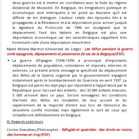
deux guerres est à mettre en corrélation avec la fuite du régime
dictatorial de Mussolini. En Belgique, les émigrations politique et
économique sont imbriquées à tel point au fascisme qu’il est
difficile de les distinguer. L’auteur relate des épisodes liés à la
propagande, à la Résistance et à la déportation pour arriver jusqu’à
la signature du Protocole de 1946 en soulignant que le
déplacement, l’exil des Italiens en Belgique est plus une
déportation économique car ses caractéristiques rappellent très
fortement celle d’une déportation meurtrière.
Maité Molina Marmol (Université de Liège) :
Les Niños pendant la guerre
civile espagnole, déplacements et placements (le cas de la Belgique)
(PDF)
La guerre d’Espagne (1936-1939) a provoqué d’importants
déplacements de population, volontaires et imposés, internes et
externes. Le présent article envisage la spécificité du déplacement
des
Niños de la Guerra
, organisé par le gouvernement espagnol
notamment après le bombardement de Guernica en avril 1937. La
Belgique est parmi les sept pays qui répondent à l’appel lancé par la
République pour l’accueil des enfants : des 32 000 enfants évacués,
5 000 arrivent dans ce pays. Seront envisagées les conditions
d’arrivée des
Niños
, les modalités de leur accueil et du
rapatriement de la majorité d’entre eux lors de l’annonce du
deuxième conflit mondial, mais également le sort de ceux qui
s’installeront définitivement en Belgique.
III. Regards extérieurs
Corine Enaudeau (Philosophe) :
Réfugiés et apatrides : des droits en moins,
des hommes en trop
(PDF)