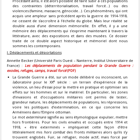
Procédant ainsi, il est alors possible de faire subir à ces populations
des contraintes (déterritorialisation, travail forcé…) ou des
violences (famine, massacre, génocide…). Ces phénomènes, qui ont
acquis une ampleur sans précédent après la guerre de 1914-1918,
ne cessent de s’accroître à l’échelle du globe. Mais leur réalité se
double aussi d’une dimension mémorielle. En effet, il y a une
mémoire des déplacements qui s’exprime maintenant à travers la
littérature, avec des expositions et dans des musées. Ce dossier
traite de ce double aspect historique et mémoriel dont nous
sommes les contemporains.
I. Déplacements et déportations
Annette Becker (Université Paris Ouest – Nanterre, Institut Universitaire de
France) :
Les déplacements de population pendant la Grande Guerre :
exodes, refuges, camps, travail forcé
(PDF)
La Grande Guerre a été, sur un mode délibéré ou inconscient, un
e
laboratoire
pour le XX
siècle : un terrain d’expérience de la
violence, un lieu d’essai pour la mettre en pratique et optimiser ses
effets sur les hommes et sur le matériel. En particulier, les zones
d’invasions et d’occupations militaires ont permis de tester,
grandeur nature, les déplacements de populations, les répressions,
voire les politiques d’extermination, en ce qui concerne les
Arméniens dans l’Empire ottoman.
Le mot
exterminare
signifie au sens étymologique expulser, mettre
hors frontières. Pour les civils envahis et occupés entre 1914 et
1918, « être exterminés » impliquerait cette façon d’être
littéralement mis
hors combat
des fronts militaires alors qu’ils s’y
trouvent englobés. Fuir, se réfugier, mode actif, mais forcé par