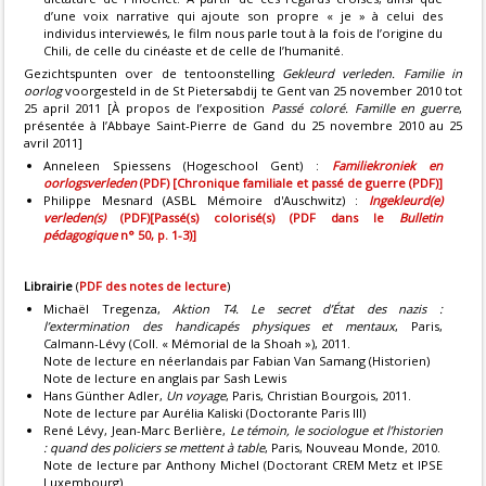
d’une voix narrative qui ajoute son propre « je » à celui des
individus interviewés, le film nous parle tout à la fois de l’origine du
Chili, de celle du cinéaste et de celle de l’humanité.
Gezichtspunten over de tentoonstelling
Gekleurd verleden. Familie in
oorlog
voorgesteld in de St Pietersabdij te Gent van 25 november 2010 tot
25 april 2011 [À propos de l’exposition
Passé coloré. Famille en guerre
,
présentée à l’Abbaye Saint-Pierre de Gand du 25 novembre 2010 au 25
avril 2011]
Anneleen Spiessens (Hogeschool Gent) :
Familiekroniek en
oorlogsverleden
(PDF)
[Chronique familiale et passé de guerre (PDF)]
Philippe Mesnard (ASBL Mémoire d'Auschwitz) :
Ingekleurd(e)
verleden(s)
(PDF)
[Passé(s) colorisé(s) (PDF dans le
Bulletin
pédagogique
n° 50, p. 1-3)]
Librairie
(
PDF des notes de lecture
)
Michaël Tregenza,
Aktion T4. Le secret d’État des nazis :
l’extermination des handicapés physiques et mentaux
, Paris,
Calmann-Lévy (Coll. « Mémorial de la Shoah »), 2011.
Note de lecture en néerlandais par Fabian Van Samang (Historien)
Note de lecture en anglais par Sash Lewis
Hans Günther Adler,
Un voyage
, Paris, Christian Bourgois, 2011.
Note de lecture par Aurélia Kaliski (Doctorante Paris III)
René Lévy, Jean-Marc Berlière,
Le témoin, le sociologue et l’historien
: quand des policiers se mettent à table
, Paris, Nouveau Monde, 2010.
Note de lecture par Anthony Michel (Doctorant CREM Metz et IPSE
Luxembourg)