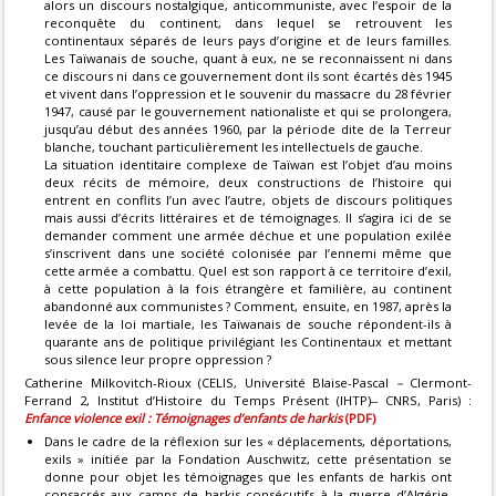
alors un discours nostalgique, anticommuniste, avec l’espoir de la
reconquête du continent, dans lequel se retrouvent les
continentaux séparés de leurs pays d’origine et de leurs familles.
Les Taïwanais de souche, quant à eux, ne se reconnaissent ni dans
ce discours ni dans ce gouvernement dont ils sont écartés dès 1945
et vivent dans l’oppression et le souvenir du massacre du 28 février
1947, causé par le gouvernement nationaliste et qui se prolongera,
jusqu’au début des années 1960, par la période dite de la Terreur
blanche, touchant particulièrement les intellectuels de gauche.
La situation identitaire complexe de Taïwan est l’objet d’au moins
deux récits de mémoire, deux constructions de l’histoire qui
entrent en conflits l’un avec l’autre, objets de discours politiques
mais aussi d’écrits littéraires et de témoignages. Il s’agira ici de se
demander comment une armée déchue et une population exilée
s’inscrivent dans une société colonisée par l’ennemi même que
cette armée a combattu. Quel est son rapport à ce territoire d’exil,
à cette population à la fois étrangère et familière, au continent
abandonné aux communistes ? Comment, ensuite, en 1987, après la
levée de la loi martiale, les Taïwanais de souche répondent-ils à
quarante ans de politique privilégiant les Continentaux et mettant
sous silence leur propre oppression ?
Catherine Milkovitch-Rioux (CELIS, Université Blaise-Pascal
–
Clermont-
Ferrand 2, Institut d’Histoire du Temps Présent (IHTP) ̶ CNRS, Paris) :
Enfance violence exil : Témoignages d’enfants de harkis
(PDF)
Dans le cadre de la réflexion sur les « déplacements, déportations,
exils » initiée par la Fondation Auschwitz, cette présentation se
donne pour objet les témoignages que les enfants de harkis ont
consacrés aux camps de harkis consécutifs à la guerre d’Algérie.