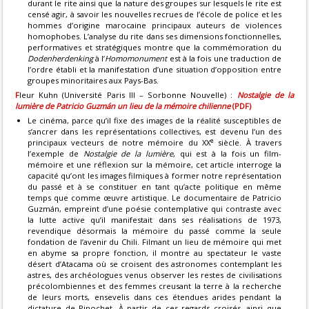
durant le rite ainsi que la nature des groupes sur lesquels le rite est
censé agir, à savoir les nouvelles recrues de l’école de police et les
hommes d’origine marocaine principaux auteurs de violences
homophobes. L’analyse du rite dans ses dimensions fonctionnelles,
performatives et stratégiques montre que la commémoration du
Dodenherdenking
à l’
Homomonument
est à la fois une traduction de
l’ordre établi et la manifestation d’une situation d’opposition entre
groupes minoritaires aux Pays-Bas.
F
leur Kuhn (Université Paris III – Sorbonne Nouvelle) :
Nostalgie de la
lumière de Patricio Guzmán un lieu de la mémoire chilienne
(PDF)
Le cinéma, parce qu’il fixe des images de la réalité susceptibles de
s’ancrer dans les représentations collectives, est devenu l’un des
e
principaux vecteurs de notre mémoire du XX
siècle. À travers
l’exemple de
Nostalgie de la lumière
, qui est à la fois un film-
mémoire et une réflexion sur la mémoire, cet article interroge la
capacité qu’ont les images filmiques à former notre représentation
du passé et à se constituer en tant qu’acte politique en même
temps que comme œuvre artistique. Le documentaire de Patricio
Guzmán, empreint d’une poésie contemplative qui contraste avec
la lutte active qu’il manifestait dans ses réalisations de 1973,
revendique désormais la mémoire du passé comme la seule
fondation de l’avenir du Chili. Filmant un lieu de mémoire qui met
en abyme sa propre fonction, il montre au spectateur le vaste
désert d’Atacama où se croisent des astronomes contemplant les
astres, des archéologues venus observer les restes de civilisations
précolombiennes et des femmes creusant la terre à la recherche
de leurs morts, ensevelis dans ces étendues arides pendant la
dictature de Pinochet. À partir de ces regards croisés, ainsi que