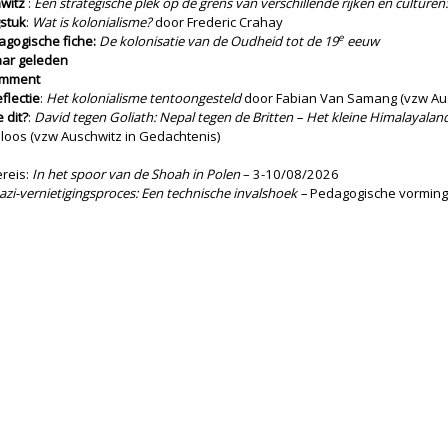
witz
:
Een strategische plek op de grens van verschillende rijken en culturen
stuk
:
Wat is kolonialisme?
door Frederic Crahay
e
agogische fiche:
De kolonisatie van de Oudheid tot de 19
eeuw
aar geleden
omment
flectie
:
Het kolonialisme tentoongesteld
door Fabian Van Samang (vzw Aus
e dit?
:
David tegen Goliath: Nepal tegen de Britten – Het kleine Himalayala
loos (vzw Auschwitz in Gedachtenis)
reis:
In het spoor van de Shoah in Polen
– 3-10/08/2026
azi-vernietigingsproces: Een technische invalshoek –
Pedagogische vormin