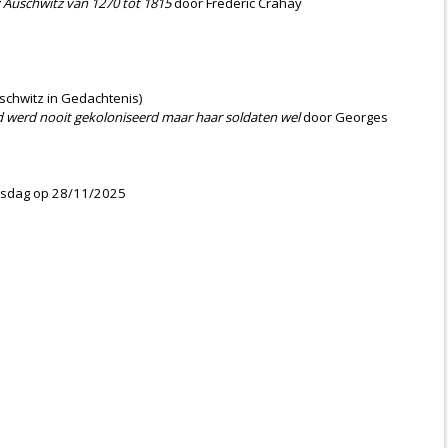
: Auschwitz van 1270 tot 1815
door Frederic Crahay
chwitz in Gedachtenis)
nd werd nooit gekoloniseerd maar haar soldaten wel
door Georges
gsdag op 28/11/2025