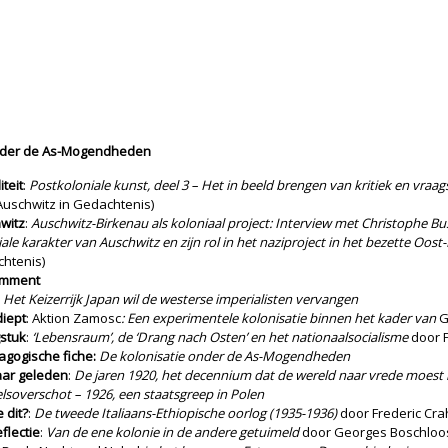
onder de As-Mogendheden
iteit
:
Postkoloniale kunst, deel 3 – Het in beeld brengen van kritiek en vraags
Auschwitz in Gedachtenis)
witz
:
Auschwitz-Birkenau als koloniaal project: Interview met Christophe Bu
ale karakter van Auschwitz en zijn rol in het naziproject in het bezette Oos
htenis)
omment
:
Het Keizerrijk Japan wil de westerse imperialisten vervangen
diept
: Aktion Zamosc
: Een experimentele kolonisatie binnen het kader van
G
stuk
:
‘Lebensraum’, de ‘Drang nach Osten’ en het nationaalsocialisme
door F
agogische fiche:
De kolonisatie onder de As-Mogendheden
aar geleden
:
De jaren 1920, het decennium dat de wereld naar vrede moest le
lsoverschot – 1926, een staatsgreep in Polen
e dit?
:
De tweede Italiaans-Ethiopische oorlog (1935-1936)
door Frederic Cr
flectie
:
Van de ene kolonie in de andere getuimeld
door Georges Boschloo