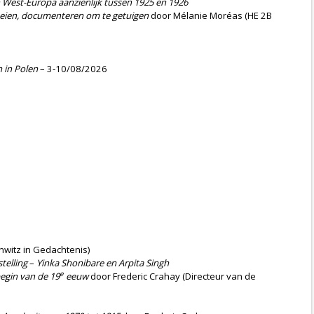
 West-Europa aanzienlijk tussen 1925 en 1926
 roeien, documenteren om te getuigen
door Mélanie Moréas (HE 2B
 in Polen
– 3-10/08/2026
witz in Gedachtenis)
stelling
–
Yinka Shonibare en Arpita Singh
e
egin van de 19
eeuw
door Frederic Crahay (Directeur van de