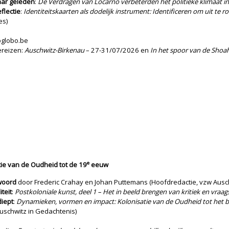
aar geleden
:
De Verdragen van Locarno verbeterden het politieke klimaat in
flectie
:
Identiteitskaarten als dodelijk instrument: Identificeren om uit te
es)
oglobo.be
ereizen:
Auschwitz-Birkenau
– 27-31/07/2026 en
In het spoor van de Shoah
e
tie van de Oudheid tot de 19
eeuw
woord
door Frederic Crahay en Johan Puttemans (Hoofdredactie, vzw Ausch
iteit
:
Postkoloniale kunst, deel 1 – Het in beeld brengen van kritiek en vraag
diept
:
Dynamieken, vormen en impact: Kolonisatie van de Oudheid tot het b
uschwitz in Gedachtenis)