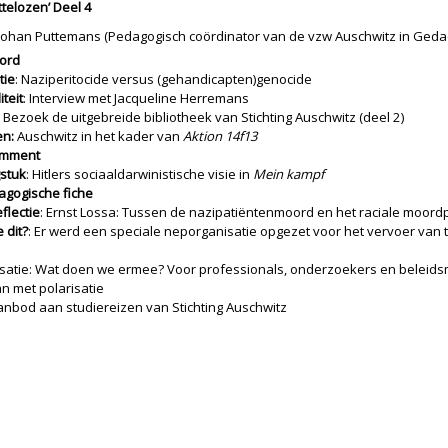
telozen’ Deel 4
Johan Puttemans (Pedagogisch coördinator van de vzw Auschwitz in Geda
ord
tie
: Naziperitocide versus (gehandicapten)genocide
iteit
: Interview met Jacqueline Herremans
: Bezoek de uitgebreide bibliotheek van Stichting Auschwitz (deel 2)
n:
Auschwitz in het kader van
Aktion 14f13
omment
stuk
: Hitlers sociaaldarwinistische visie in
Mein kampf
agogische fiche
flectie
: Ernst Lossa: Tussen de nazipatiëntenmoord en het raciale moo
e dit?
: Er werd een speciale neporganisatie opgezet voor het vervoer van
isatie: Wat doen we ermee? Voor professionals, onderzoekers en beleidsm
an met polarisatie
anbod aan studiereizen van Stichting Auschwitz