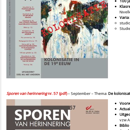
100 j
Klasre
Nivell
Varia
:
studi
Studi
Sporen van herinnering
nr. 57 (pdf)
– September – Thema:
De kolonisa
Voor
Actual
Uitge
vzw A
Biblio