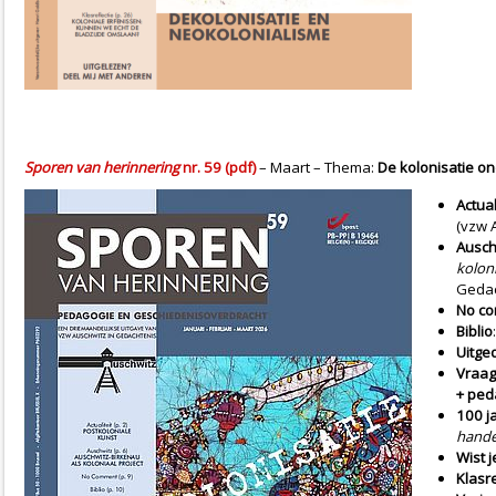
Sporen van herinnering
nr. 59 (pdf)
– Maart – Thema:
De kolonisatie 
Actual
(vzw 
Ausch
koloni
Gedac
No c
Biblio
Uitge
Vraag
+ ped
100 j
hande
Wist j
Klasre