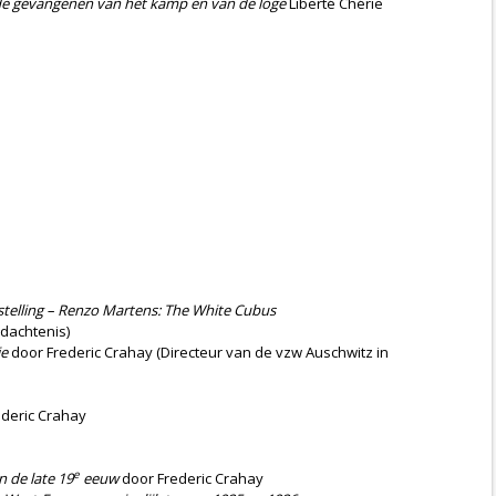
de gevangenen van het kamp en van de loge
Liberté Chérie
gstelling – Renzo Martens: The White Cubus
dachtenis)
ie
door Frederic Crahay (Directeur van de vzw Auschwitz in
deric Crahay
e
 de late 19
eeuw
door Frederic Crahay