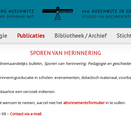
gie
Publicaties
Bibliotheek / Archief
Stich
SPOREN VAN HERINNERING
riemaandelijks bulletin,
Sporen van herinnering. Pedagogie en geschiede
rinneringseducatie in scholen: evenementen, didactisch materiaal, voorb
 daartoe een verzoek indienen.
at wensen te nemen, aarzel niet het
abonnementsformulier
in te vullen.
9 98 –
Contact via e-mail
.