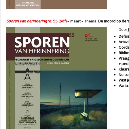
Sporen van herinnering
nr. 55 (pdf)
– maart – Thema:
De moord op de ‘n
Door 
Defini
Actual
Oorde
Biblio
Vraag
+ ped
Klasre
No c
Wist j
Varia