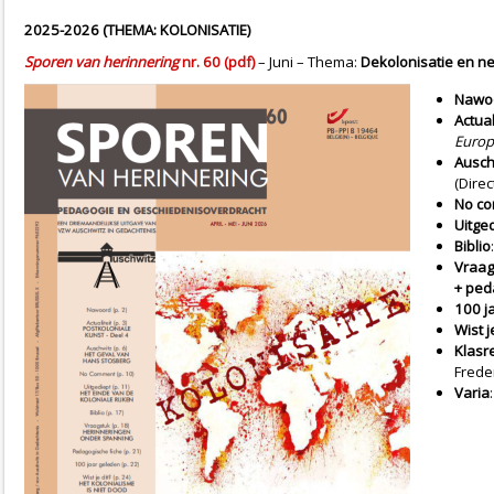
2025-2026 (THEMA: KOLONISATIE)
Sporen van herinnering
nr. 60 (pdf)
– Juni – Thema:
Dekolonisatie en n
Nawo
Actual
Europ
Ausch
(Dire
No c
Uitge
Biblio
Vraag
+ ped
100 j
Wist j
Klasre
Frede
Varia