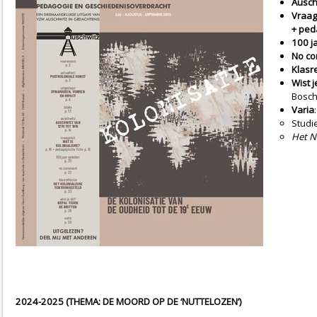
Ausch
Vraag
+ ped
100 j
No c
Klasre
Wist j
Bosch
Varia
:
Studie
Het N
2024-2025 (THEMA: DE MOORD OP DE ‘NUTTELOZEN’)