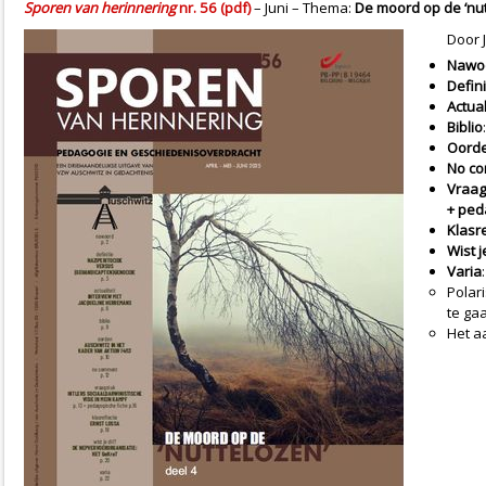
Sporen van herinnering
nr. 56 (pdf)
– Juni – Thema:
De moord op de ‘nut
Door 
Nawo
Defini
Actual
Biblio
Oorde
No c
Vraag
+ ped
Klasre
Wist j
Varia
:
Polar
te ga
Het a