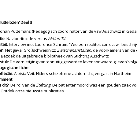
uttelozen’ Deel 3
Johan Puttemans (Pedagogisch coördinator van de vzw Auschwitz in Geda
tie
: Naziperitocide versus
Aktion T4
iteit
: Interview met Laurence Schram: “Wie een realiteit correct wil besch
n:
Het geval Großschweidnitz:
Zwischenanstalten
, de voorkamers van de
: Bezoek de uitgebreide bibliotheek van Stichting Auschwitz
stuk
: De vernietiging van ‘onnuttig geworden levensonwaardig leven’ vol
agogische fiche
flectie
: Aloisia Veit: Hitlers schizofrene achternicht, vergast in Hartheim
omment
e dit?
: De rol van de
Stiftung
: De patiëntenmoord was een gouden zaak voo
: Ontdek onze nieuwste publicaties