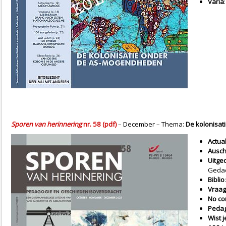
Varia
Sporen van herinnering
nr. 58 (pdf)
– December – Thema:
De kolonisati
Actual
Ausch
Uitge
Gedac
Biblio
Vraag
No c
Pedag
Wist j