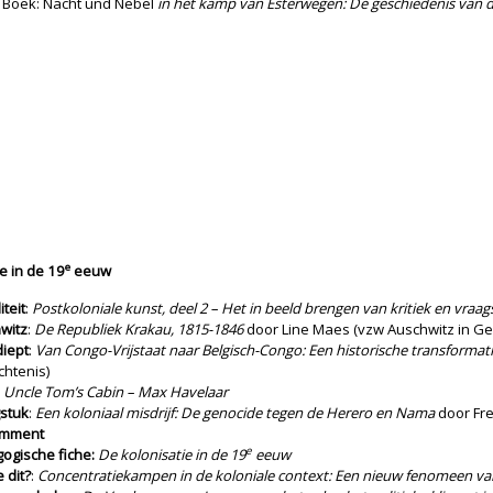
: Boek: Nacht und Nebel
in het kamp van Esterwegen: De geschiedenis van 
e
e in de 19
eeuw
iteit
:
Postkoloniale kunst, deel 2 – Het in beeld brengen van kritiek en vraa
witz
:
De Republiek Krakau, 1815-1846
door Line Maes (vzw Auschwitz in Ge
diept
:
Van Congo-Vrijstaat naar Belgisch-Congo: Een historische transformat
htenis)
:
Uncle Tom’s Cabin – Max Havelaar
stuk
:
Een koloniaal misdrijf: De genocide tegen de Herero en Nama
door Fre
omment
e
ogische fiche:
De kolonisatie in de 19
eeuw
e dit?
:
Concentratiekampen in de koloniale context: Een nieuw fenomeen van