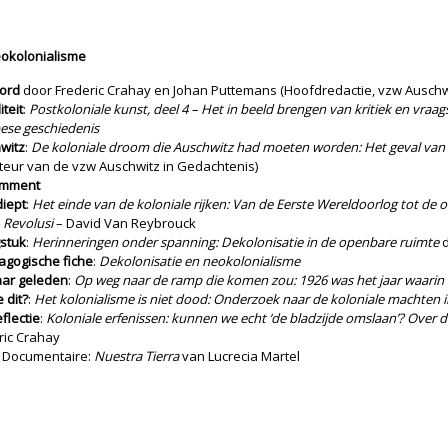
eokolonialisme
ord
door Frederic Crahay en Johan Puttemans (Hoofdredactie, vzw Auschw
iteit
:
Postkoloniale kunst, deel 4 – Het in beeld brengen van kritiek en vraagst
ese geschiedenis
witz
:
De koloniale droom die Auschwitz had moeten worden: Het geval van H
cteur van de vzw Auschwitz in Gedachtenis)
omment
diept
:
Het einde van de koloniale rijken: Van de Eerste Wereldoorlog tot de 
:
Revolusi
– David Van Reybrouck
stuk
:
Herinneringen onder spanning: Dekolonisatie in de openbare ruimte
d
agogische fiche
:
Dekolonisatie en neokolonialisme
aar geleden
:
Op weg naar de ramp die komen zou: 1926 was het jaar waarin 
e dit?
:
Het kolonialisme is niet dood: Onderzoek naar de koloniale machten 
flectie
:
Koloniale erfenissen: kunnen we echt ‘de bladzijde omslaan’? Over d
ric Crahay
: Documentaire:
Nuestra Tierra
van Lucrecia Martel