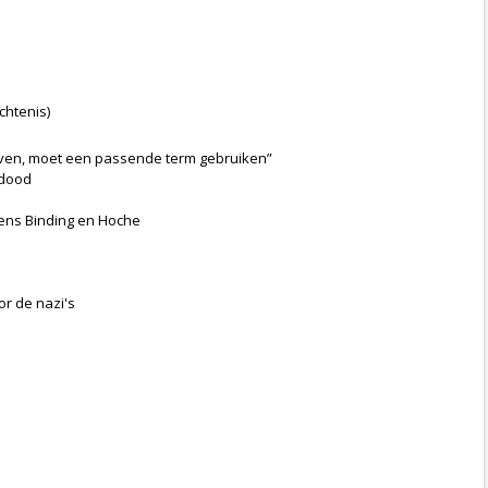
chtenis)
rijven, moet een passende term gebruiken”
 dood
gens Binding en Hoche
r de nazi's